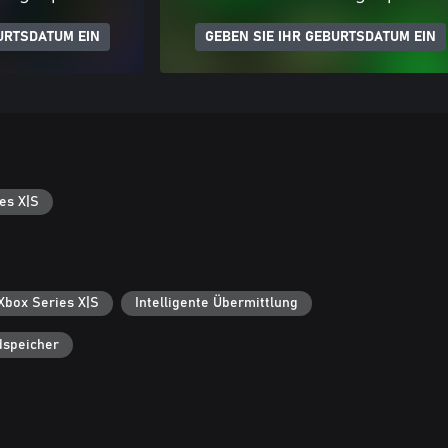
URTSDATUM EIN
GEBEN SIE IHR GEBURTSDATUM EIN
es X|S
 Xbox Series X|S
Intelligente Übermittlung
dspeicher