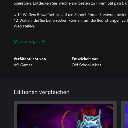
Spielstilen. Entdecken Sie, welche am besten zu Ihrem Stil passt,
◘ 12 Waffen: Bewaffnet bis auf die Zähne! Primal Survivors bietet
12 Waffen, die Sie beherrschen können, um die Bedrohungen zu be
Weg stellen.
◘ 3 Bosse mit einzigartigem Verhalten: Meistern Sie epische Hera
Mehr anzeigen
mächtigen Bossen mit einzigartigem Verhalten und Taktiken stell
◘ 10-Minuten-Bonfire-Spielmodus: Selbst mit einem vollen Term
Veröffentlicht von
Entwickelt von
die Adrenalinschübe von Primal Survivors genießen! Der "Bonfir
Afil Games
Old School Vibes
Spielsitzungen, perfekt für beschäftigte Spieler.
◘ 2 spezielle Spielmodi: Entsperren Sie 2 spezielle Spielmodi mit 
für ein noch abwechslungsreicheres Spielerlebnis.
Editionen vergleichen
Primal Survivors ist viel mehr als nur ein Spiel, es ist eine unverge
Überlebens. Treten Sie jetzt an und entdecken Sie, wozu Sie in der