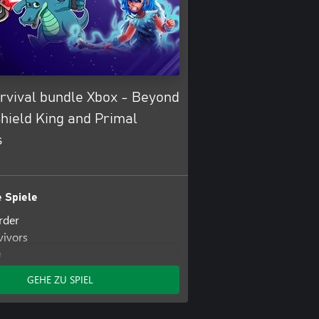
rvival bundle Xbox - Beyond
hield King and Primal
s
 Spiele
rder
vivors
g
GEHE ZU SPIEL