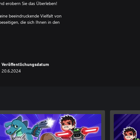
 und erobern Sie das Überleben!
 eine beeindruckende Vielfalt von
seitigen, die sich Ihnen in den
usforderungen, indem Sie sich 3
en. Spannung garantiert!
inkalender können Sie immer noch
Veröffentlichungsdatum
e"-Modus bietet 10-minütige
20.6.2024
einzigartigen Klassen und Waffen
ssliche Reise in die Welt des
 Lage sind!