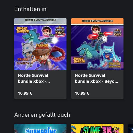
Enthalten in
Horde Survival
Horde Survival
bundle Xbox -
bundle Xbox - Beyond
Andromeda
Border, Shield King
Survivors, Beyond
10,99 €
and Primal Survivors
10,99 €
Border, Farmer
Survivors, Primal
Survivors, Shield King
Anderen gefällt auch