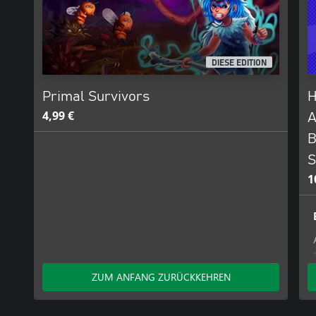
DIESE EDITION
Primal Survivors
H
4,99 €
A
B
S
1
ZUM ANFANG ZURÜCKKEHREN