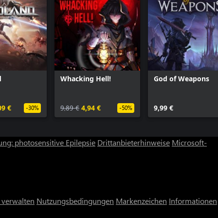
d
Whacking Hell!
God of Weapons
09 €
9,89 €
4,94 €
9,99 €
-30%
-50%
ng: photosensitive Epilepsie
Drittanbieterhinweise
Microsoft-
 verwalten
Nutzungsbedingungen
Markenzeichen
Informationen