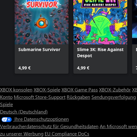
Submarine Survivor
Slime 3K: Rise Against
Despot
4,99 €
4,99 €
XBOX konsolen
XBOX-Spiele
XBOX Game Pass
XBOX-Zubehör
X
Konto
Microsoft Store-Support
Rückgaben
Sendungsverfolgung
Spiele
Deutsch (Deutschland)
Ihre Datenschutzoptionen
Verbraucherdatenschutz für Gesundheitsdaten
An Microsoft we
zu unserer Werbung
EU Compliance DoCs