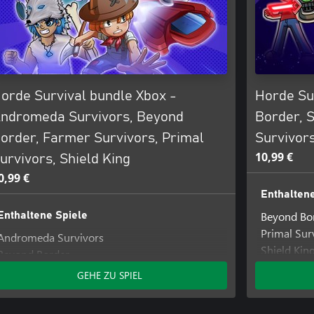
orde Survival bundle Xbox -
Horde Su
ndromeda Survivors, Beyond
Border, S
order, Farmer Survivors, Primal
Survivor
10,99 €
urvivors, Shield King
0,99 €
Enthaltene
Beyond Bo
Enthaltene Spiele
Primal Sur
Andromeda Survivors
Shield Kin
Beyond Border
Farmer Survivors
GEHE ZU SPIEL
Primal Survivors
Shield King