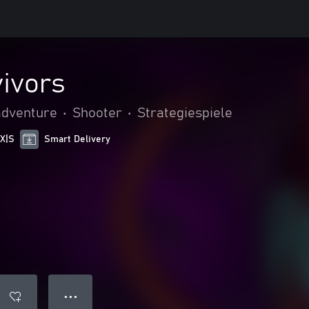
vivors
adventure
•
Shooter
•
Strategiespiele
 X|S
Smart Delivery
● ● ●