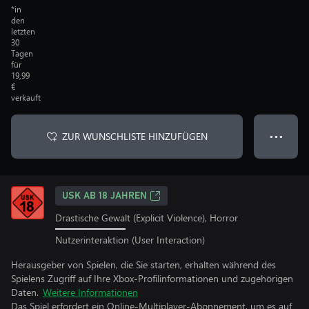
*in
den
letzten
30
Tagen
für
19,99
€
verkauft
ZUR WUNSCHLISTE HINZUFÜGEN
● ● ●
USK AB 18 JAHREN
Drastische Gewalt (Explicit Violence), Horror
Nutzerinteraktion (User Interaction)
Herausgeber von Spielen, die Sie starten, erhalten während des
Spielens Zugriff auf Ihre Xbox-Profilinformationen und zugehörigen
Daten.
Weitere Informationen
Das Spiel erfordert ein Online-Multiplayer-Abonnement, um es auf