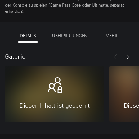
der Konsole zu spielen (Game Pass Core oder Ultimate, separat
erhältlich).
DETAILS
ÜBERPRÜFUNGEN
MEHR
Galerie
Dieser Inhalt ist gesperrt
Diese