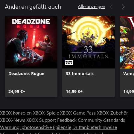
Die Priesterinnen verfügen über ein beeindruckendes
Alle anzeigen
Anderen gefällt auch
Waffenarsenal. Nutze dein Danake, um dich mit mächtigen
Kronen und Ringen auszustatten, welche ihrem Träger auf dem
Schlachtfeld erhebliche Vorteile verschaffen. Wähle aus einer Fülle
von Fern- und Nahkampfwaffen und statte deine gewählte
Rüstung mit einer Vielzahl von mächtigen und aufregenden
Verbesserungen aus.
Deadzone: Rogue
33 Immortals
Vamp
24,99 €+
14,99 €+
14,99
XBOX konsolen
XBOX-Spiele
XBOX Game Pass
XBOX-Zubehör
XBOX-News
XBOX Support
Feedback
Community-Standards
Warnung: photosensitive Epilepsie
Drittanbieterhinweise