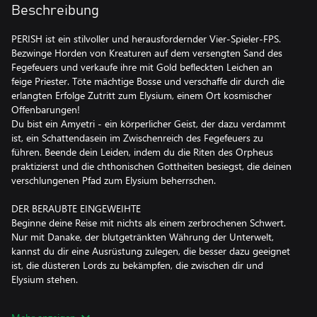
Beschreibung
PERISH ist ein stilvoller und herausfordernder Vier-Spieler-FPS.
Bezwinge Horden von Kreaturen auf dem versengten Sand des
Fegefeuers und verkaufe ihre mit Gold befleckten Leichen an
feige Priester. Töte mächtige Bosse und verschaffe dir durch die
erlangten Erfolge Zutritt zum Elysium, einem Ort kosmischer
Offenbarungen!
Du bist ein Amyetri - ein körperlicher Geist, der dazu verdammt
ist, ein Schattendasein im Zwischenreich des Fegefeuers zu
führen. Beende dein Leiden, indem du die Riten des Orpheus
praktizierst und die chthonischen Gottheiten besiegst, die deinen
verschlungenen Pfad zum Elysium beherrschen.
DER BERAUBTE EINGEWEIHTE
Beginne deine Reise mit nichts als einem zerbrochenen Schwert.
Nur mit Danake, der blutgetränkten Währung der Unterwelt,
kannst du dir eine Ausrüstung zulegen, die besser dazu geeignet
ist, die düsteren Lords zu bekämpfen, die zwischen dir und
Elysium stehen.
WER WAGT, GEWINNT