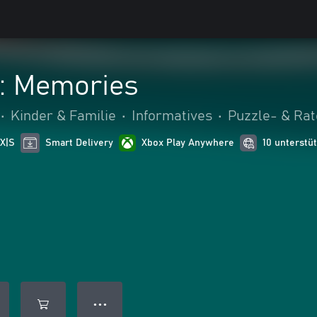
s: Memories
•
Kinder & Familie
•
Informatives
•
Puzzle- & Rat
 X|S
Smart Delivery
Xbox Play Anywhere
10 unterstü
● ● ●