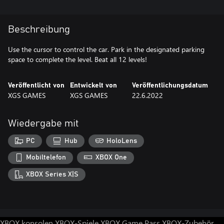
Beschreibung
Use the cursor to control the car. Park in the designated parking
space to complete the level. Beat all 12 levels!
Veröffentlicht von
Entwickelt von
Veröffentlichungsdatum
XGS GAMES
XGS GAMES
22.6.2022
Wiedergabe mit
PC
Hub
HoloLens
Mobiltelefon
XBOX One
XBOX Series X|S
XBOX konsolen
XBOX-Spiele
XBOX Game Pass
XBOX-Zubehör