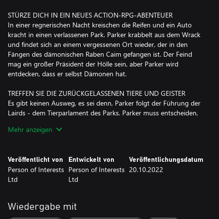
STÜRZE DICH IN EIN NEUES ACTION-RPG-ABENTEUER
In einer regnerischen Nacht kreischen die Reifen und ein Auto
kracht in einen verlassenen Park. Parker krabbelt aus dem Wrack
und findet sich an einem vergessenen Ort wieder, der in den
Fängen des dämonischen Raben Caim gefangen ist. Der Feind
mag ein großer Präsident der Hölle sein, aber Parker wird
entdecken, dass er selbst Dämonen hat.
TREFFEN SIE DIE ZURÜCKGELASSENEN TIERE UND GEISTER
Es gibt keinen Ausweg, es sei denn, Parker folgt der Führung der
Lairds - dem Tierparlament des Parks. Parker muss entscheiden,
ob man Wildtieren, die Westen tragen, trauen kann. Das ist nicht
Mehr anzeigen
die einzige Aufgabe. Geister streifen durch den Park und haben
ihre eigenen unerledigten Angelegenheiten, und nur Parker kann
helfen.
Veröffentlicht von
Entwickelt von
Veröffentlichungsdatum
Person of Interests
Person of Interests
20.10.2022
ERKUNDEN SIE DEN VERLASSENEN MAHAGOW GLEN COUNTRY
Ltd
Ltd
PARK
Erkunde eine riesige Oberwelt voller Geheimnisse, versteckter
Höhlen und unheimlich vertrauter Attraktionen. Entdecke mehr,
Wiedergabe mit
während sich das Geheimnis entfaltet und dich tiefer und tiefer in