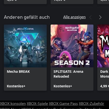
Alle anzeigen
Anderen gefällt auch
Mecha BREAK
SPLITGATE: Arena
Dark
Reloaded
Mons
Kostenlos+
Kostenlos+
4,99 
XBOX konsolen
XBOX-Spiele
XBOX Game Pass
XBOX-Zubehör