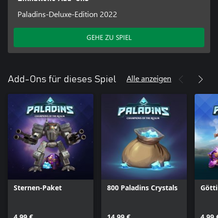
Paladins-Deluxe-Edition 2022
GEHE ZU SPIEL
Alle anzeigen
Add-Ons für dieses Spiel
Sternen-Paket
800 Paladins Crystals
Gött
4,99 €
14,99 €
4,99 