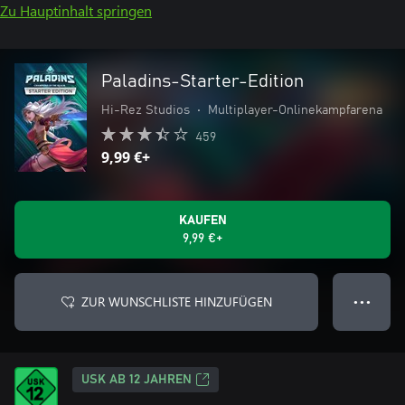
Zu Hauptinhalt springen
Paladins-Starter-Edition
Hi-Rez Studios
•
Multiplayer-Onlinekampfarena
459
9,99 €+
KAUFEN
9,99 €+
ZUR WUNSCHLISTE HINZUFÜGEN
● ● ●
USK AB 12 JAHREN