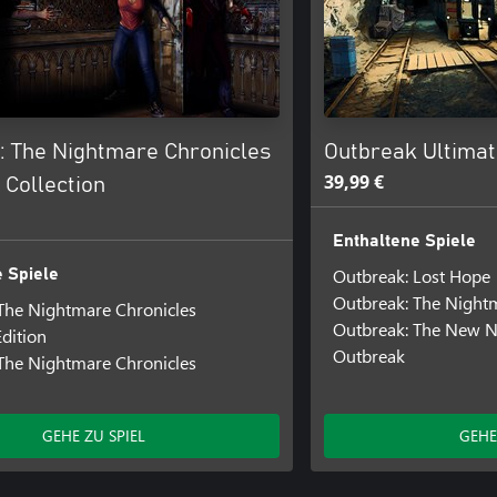
: The Nightmare Chronicles
Outbreak Ultima
39,99 €
e Collection
Enthaltene Spiele
Outbreak: Lost Hope
 Spiele
Outbreak: The Night
The Nightmare Chronicles
Outbreak: The New 
Edition
Outbreak
The Nightmare Chronicles
GEHE ZU SPIEL
GEHE