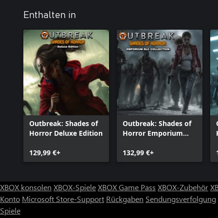
Enthalten in
Outbreak: Shades of
Outbreak: Shades of
Horror Deluxe Edition
Horror Emporium
DLC Collection
129,99 €+
132,99 €+
XBOX konsolen
XBOX-Spiele
XBOX Game Pass
XBOX-Zubehör
X
Konto
Microsoft Store-Support
Rückgaben
Sendungsverfolgung
Spiele