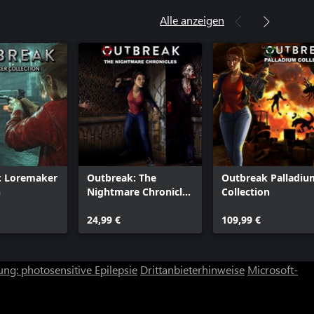
Alle anzeigen
: Loremaker
Outbreak: The
Outbreak Palladiu
n
Nightmare Chronicles
Collection
Definitive Collection
24,99 €
109,99 €
ng: photosensitive Epilepsie
Drittanbieterhinweise
Microsoft-