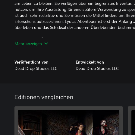
am Leben zu bleiben. Sie verfügen über ein begrenztes Inventar
nutzen, um Ihre Ausrüstung für eine spätere Verwendung zu speic
ist auch sehr restriktiv und Sie müssen die Mittel finden, um Ihre
Erforschens aufzuzeichnen. Lydias Abenteuer ist erst der Anfang .
überleben und das Schicksal der anderen Überlebenden bestimm
Story-Modus: Überleben Sie ein klassisches Survival-Horror-Erlebni
Mehr anzeigen
Battle Mode: Tough wie Nägel Action-Modus, in dem Sie kriech
zu erreichen.
Cinematic: Erleben Sie Ihre letzten Momente durch fest installi
Veröffentlicht von
Entwickelt von
Umgebungen.
Dead Drop Studios LLC
Dead Drop Studios LLC
Explore: Durchsuche Räume und lese Protokolle, um Schlüssel zu 
überleben.
Kämpfen oder Fliehen: Drohen Sie Bedrohungen direkt an oder l
in Sicherheit.
Classic: Echter Hardcore-Klassiker mit begrenztem Inventar und 
Editionen vergleichen
Fortschritt: Das Speichern ist begrenzt und beschränkt. Suchen Si
aufzuzeichnen.
Lagerung: Verwalten Sie Ihr begrenztes Inventar, indem Sie Obje
speichern.
Schwierig: Spiele in mehreren Schwierigkeitsmodi, einschließlich
Verteidigung: Verwenden Sie zahlreiche Schusswaffen und Nahka