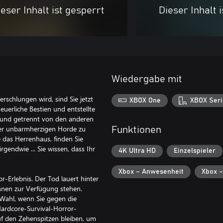
eser Inhalt ist gesperrt
Dieser Inhalt 
Wiedergabe mit
schlungen wird, sind Sie jetzt
XBOX One
XBOX Seri
euerliche Bestien und entstellte
ut und getrennt von den anderen
der unbarmherzigen Horde zu
Funktionen
e das Herrenhaus, finden Sie
gendwie ... Sie wissen, dass Ihr
4K Ultra HD
Einzelspieler
Xbox – Anwesenheit
Xbox –
r-Erlebnis. Der Tod lauert hinter
hnen zur Verfügung stehen.
 Wahl, wenn Sie gegen die
ardcore-Survival-Horror-
uf den Zehenspitzen bleiben, um