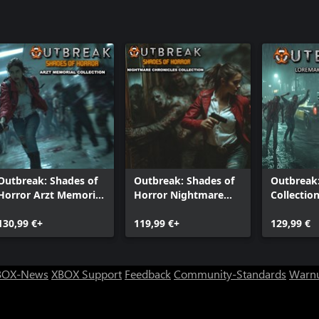
Outbreak: Shades of
Outbreak: Shades of
Outbreak
Horror Arzt Memorial
Horror Nightmare
Collectio
Collection
Chronicles Collection
130,99 €+
119,99 €+
129,99 €
BOX-News
XBOX Support
Feedback
Community-Standards
Warnu