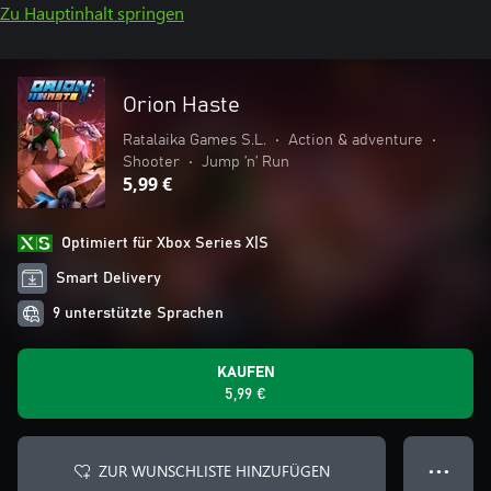
Zu Hauptinhalt springen
Orion Haste
Ratalaika Games S.L.
•
Action & adventure
•
Shooter
•
Jump ’n’ Run
5,99 €
Optimiert für Xbox Series X|S
Smart Delivery
9 unterstützte Sprachen
KAUFEN
5,99 €
ZUR WUNSCHLISTE HINZUFÜGEN
● ● ●