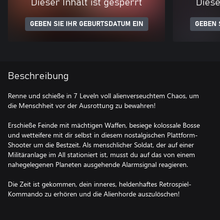
Dieser Inhalt ist gesperrt
Diese
GEBEN SIE IHR GEBURTSDATUM EIN
GEBEN 
Beschreibung
Renne und schieße in 7 Leveln voll alienverseuchtem Chaos, um
die Menschheit vor der Ausrottung zu bewahren!
Erschieße Feinde mit mächtigen Waffen, besiege kolossale Bosse
und wetteifere mit dir selbst in diesem nostalgischen Plattform-
Shooter um die Bestzeit. Als menschlicher Soldat, der auf einer
Militäranlage im All stationiert ist, musst du auf das von einem
nahegelegenen Planeten ausgehende Alarmsignal reagieren.
Die Zeit ist gekommen, dein inneres, heldenhaftes Retrospiel-
Kommando zu erhören und die Alienhorde auszulöschen!