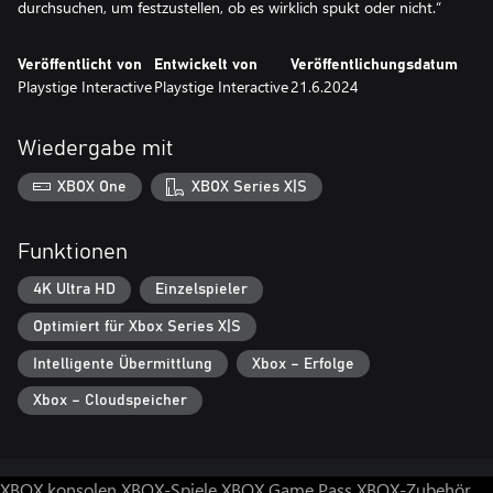
durchsuchen, um festzustellen, ob es wirklich spukt oder nicht.“
Veröffentlicht von
Entwickelt von
Veröffentlichungsdatum
Playstige Interactive
Playstige Interactive
21.6.2024
Wiedergabe mit
XBOX One
XBOX Series X|S
Funktionen
4K Ultra HD
Einzelspieler
Optimiert für Xbox Series X|S
Intelligente Übermittlung
Xbox – Erfolge
Xbox – Cloudspeicher
XBOX konsolen
XBOX-Spiele
XBOX Game Pass
XBOX-Zubehör