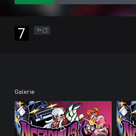
7+
Galerie