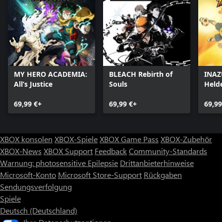
MY HERO ACADEMIA:
BLEACH Rebirth of
INAZ
All’s Justice
Souls
Held
Sieg
69,99 €+
69,99 €+
69,99
XBOX konsolen
XBOX-Spiele
XBOX Game Pass
XBOX-Zubehör
XBOX-News
XBOX Support
Feedback
Community-Standards
Warnung: photosensitive Epilepsie
Drittanbieterhinweise
Microsoft-Konto
Microsoft Store-Support
Rückgaben
Sendungsverfolgung
Spiele
Deutsch (Deutschland)