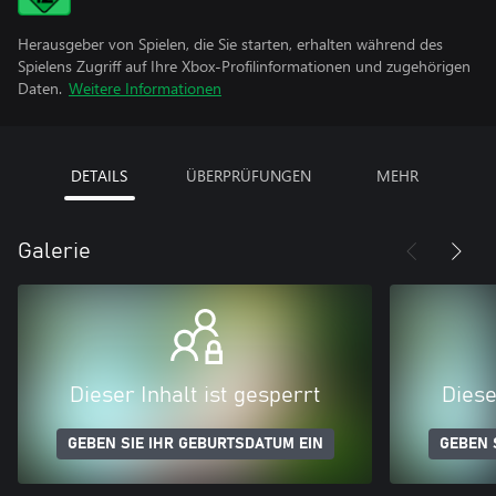
Herausgeber von Spielen, die Sie starten, erhalten während des
Spielens Zugriff auf Ihre Xbox-Profilinformationen und zugehörigen
Daten.
Weitere Informationen
DETAILS
ÜBERPRÜFUNGEN
MEHR
Galerie
Dieser Inhalt ist gesperrt
Diese
GEBEN SIE IHR GEBURTSDATUM EIN
GEBEN 