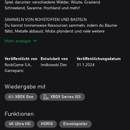
Spiel, darunter: verschiedene Wälder, Wüste, Grasland,
Schneeland, Savanne, Hochland und mehr!
SAMMELN VON ROHSTOFFEN UND BASTELN
Du kannst tonnenweise Ressourcen sammeln, indem du Bäume
fällst, Metalle abbaust, Mobs plünderst und viele weitere
Gegenstände herstellst!
Mehr anzeigen
BERGBAU UND HERSTELLUNG VON NEUEN WERKZEUGEN
Steige in den Untergrund hinab, um dunkle Höhlen zu erforschen
Veröffentlicht von
Entwickelt von
Veröffentlichungsdatum
und wertvolle Materialien abzubauen! Mit besseren Materialien
RockGame S.A.,
Imilkowski Dev
31.1.2024
kommen auch bessere Werkzeuge: Äxte, Spitzhacken, Schwerter,
Gameparic
Schleudern, Pinsel und mehr!
BAUEN UND DEKORIEREN
Wiedergabe mit
Mit verschiedenen Holzarten, aus denen du Böden, Wände,
Zäune und verschiedene Dekorationen herstellen kannst, kannst
XBOX One
XBOX Series X|S
du dein Traumhaus und die Umgebung bauen.
BAUERNHOF
Funktionen
Hast du schon einmal Brokkoli, Spargel oder Radieschen
angebaut? Vielleicht hast du Alpakas oder Strauße gezüchtet
4K Ultra HD
HDR10
Einzelspieler
oder Waschbären gejagt?