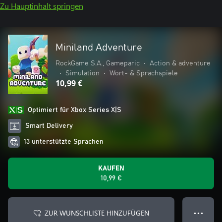
Zu Hauptinhalt springen
Miniland Adventure
RockGame S.A., Gameparic
•
Action & adventure
•
Simulation
•
Wort- & Sprachspiele
10,99 €
Optimiert für Xbox Series X|S
Smart Delivery
13 unterstützte Sprachen
KAUFEN
10,99 €
ZUR WUNSCHLISTE HINZUFÜGEN
● ● ●