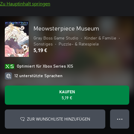
Zu Hauptinhalt springen
Meowsterpiece Museum
Gray Boss Game Studio
•
Kinder & Familie
•
Sonstiges
•
Puzzle- & Ratespiele
5,19 €
Optimiert für Xbox Series X|S
12 unterstützte Sprachen
KAUFEN
5,19 €
ZUR WUNSCHLISTE HINZUFÜGEN
● ● ●