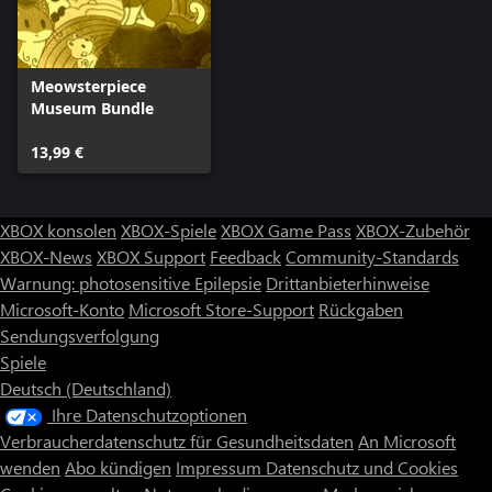
Meowsterpiece
Museum Bundle
13,99 €
XBOX konsolen
XBOX-Spiele
XBOX Game Pass
XBOX-Zubehör
XBOX-News
XBOX Support
Feedback
Community-Standards
Warnung: photosensitive Epilepsie
Drittanbieterhinweise
Microsoft-Konto
Microsoft Store-Support
Rückgaben
Sendungsverfolgung
Spiele
Deutsch (Deutschland)
Ihre Datenschutzoptionen
Verbraucherdatenschutz für Gesundheitsdaten
An Microsoft
wenden
Abo kündigen
Impressum
Datenschutz und Cookies