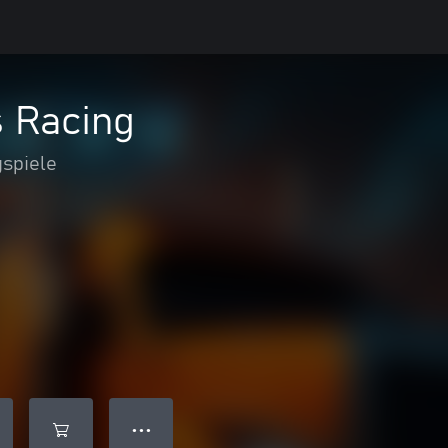
s Racing
spiele
● ● ●