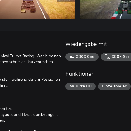
Wiedergabe mit
 Maxi Trucks Racing! Wähle deinen
XBOX One
XBOX Seri
enen schnellen, kurvenreichen
Funktionen
ersten, während du um Positionen
rst.
4K Ultra HD
Einzelspieler
n teil.
n Layouts und Herausforderungen.
en.