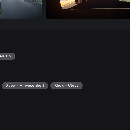
es X|S
Xbox – Anwesenheit
Xbox – Clubs