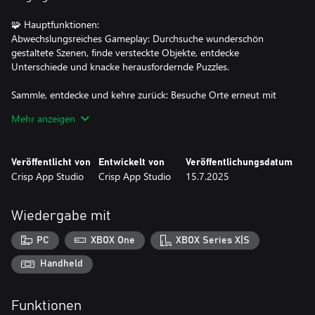
🧩 Hauptfunktionen:
Abwechslungsreiches Gameplay: Durchsuche wunderschön
gestaltete Szenen, finde versteckte Objekte, entdecke
Unterschiede und knacke herausfordernde Puzzles.
Sammle, entdecke und kehre zurück: Besuche Orte erneut mit
neuen Aufgaben, meistere Quests und sichere dir exklusive
Mehr anzeigen
Belohnungen für deine Sammlung.
Packende Geschichte mit lebendigen Charakteren: Erlebe eine
Veröffentlicht von
Entwickelt von
Veröffentlichungsdatum
fesselnde Handlung mit unvergesslichen Persönlichkeiten,
Crisp App Studio
Crisp App Studio
15.7.2025
überraschenden Wendungen und magischen Geheimnissen.
Kostenlose Hinweise verfügbar: Stecken geblieben? Nutze
Wiedergabe mit
kostenlose Hinweise, um ohne Frust weiterzukommen.
PC
XBOX One
XBOX Series X|S
Optimiert für Xbox: Genieße ein flüssiges, immersives
Spielerlebnis – speziell für Xbox-Spieler entwickelt – mit intuitiver
Handheld
Steuerung und zauberhafter Grafik.
Funktionen
🔮 Enthülle die Welt von Magic of Runes