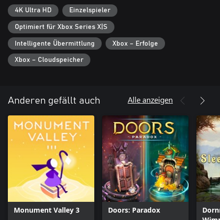
Entdecke verzauberte Kapitel und finde mächtige Verbündete in
4K Ultra HD
Einzelspieler
einem dynamischen Universum, in dem jede Spur dich der
Wahrheit näherbringt.
Optimiert für Xbox Series X|S
Bist du bereit, die Geheimnisse zu enthüllen, die direkt vor deinen
Intelligente Übermittlung
Xbox – Erfolge
Augen verborgen liegen? Das Abenteuer beginnt jetzt!
Xbox – Cloudspeicher
Alle anzeigen
Anderen gefällt auch
Monument Valley 3
Doors: Paradox
Dorn
Wimm