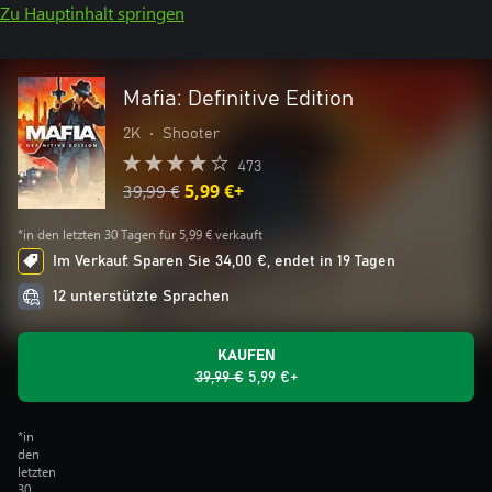
Zu Hauptinhalt springen
Mafia: Definitive Edition
2K
•
Shooter
473
39,99 €
5,99 €+
*in den letzten 30 Tagen für 5,99 € verkauft
Im Verkauf: Sparen Sie 34,00 €, endet in 19 Tagen
12 unterstützte Sprachen
KAUFEN
39,99 €
5,99 €+
*in
den
letzten
30