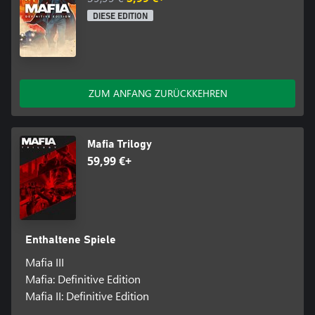
gespielt wird, sind erforderlich. 2K-Konten sind kostenfrei. Einmal
DIESE EDITION
pro Konto. Ungültig, wenn gesetzlich verboten. Es gelten die
AGB.
©2020 Take-Two Interactive Software, Inc. Veröffentlicht von
2K Games. Entwickelt von Hangar 13. Mafia, Take-Two
ZUM ANFANG ZURÜCKKEHREN
Interactive Software, 2K, Hangar 13 und ihre jeweiligen Logos
sind Marken von Take-Two Interactive Software, Inc. Alle anderen
Marken und Handelsmarken sind Eigentum ihrer jeweiligen
Besitzer. Alle Rechte vorbehalten.
Mafia Trilogy
59,99 €+
Enthaltene Spiele
Mafia III
Mafia: Definitive Edition
Mafia II: Definitive Edition