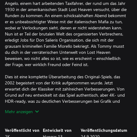
Angelo, einem hart arbeitenden Taxifahrer, der rund um das Jahr
1930 in der amerikanischen Stadt Lost Heaven versucht, über die
Runden zu kommen. An einem schicksalshaften Abend bekommt
er es unbeabsichtigter Weise mit der italienischen Mafia zu tun,
wobei er Verlockungen sieht, denen er nicht widerstehen kann.
Nun ist er Teil der brutalen Welt des organisierten Verbrechens,
erledigt Jobs für Don Salieris Organisation, die sich mit der
grausam kriminellen Familie Morello bekriegt. Als Tommy musst
du dich in der verräterischen Unterwelt von Lost Heaven
beweisen, wo nicht alles so ist, wie es erscheint – einschließlich
der Frage, wer wirklich Freund oder Feind ist.
Dies ist eine komplette Überarbeitung des Original-Spiels, das
2002 begeistert von der Kritik aufgenommen wurde. Jetzt
erwartet dich der Klassiker mit zahlreichen Verbesserungen. Von
Grund auf neu entwickelt ist das Spiel authentisch, aber 4K- und
HDR-ready, was zu deutlichen Verbesserungen bei Grafik und
Gameplay im Vergleich zum Original führt. Zusätzlich wird auf der
Mehr anzeigen
Geschichte aufgebaut, sodass sich im Lost Heaven der 1930er-
Jahre nun neue Elemente wie Motorräder und Sammelobjekte
finden lassen.
Veröffentlicht von
Entwickelt von
Veröffentlichungsdatum
2K
Hangar 13
24.9.2020