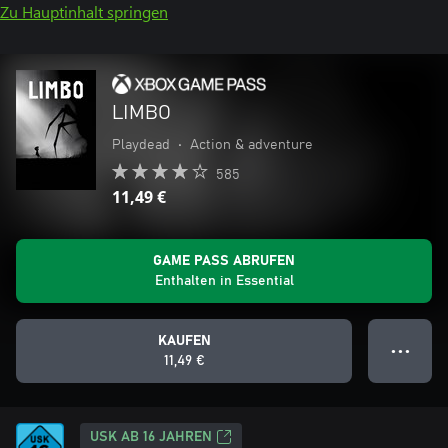
Zu Hauptinhalt springen
LIMBO
Playdead
•
Action & adventure
585
11,49 €
GAME PASS ABRUFEN
Enthalten in Essential
KAUFEN
● ● ●
11,49 €
USK AB 16 JAHREN