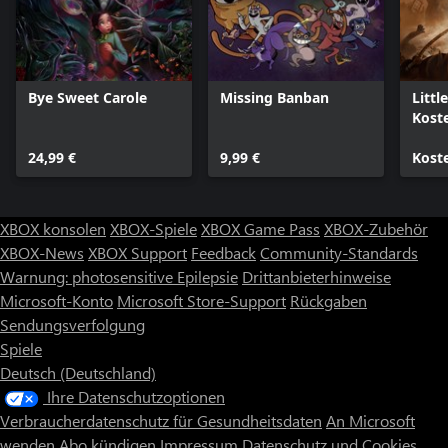
Bye Sweet Carole
Missing Banban
Littl
Kost
Test
24,99 €
9,99 €
Freu
Kost
XBOX konsolen
XBOX-Spiele
XBOX Game Pass
XBOX-Zubehör
XBOX-News
XBOX Support
Feedback
Community-Standards
Warnung: photosensitive Epilepsie
Drittanbieterhinweise
Microsoft-Konto
Microsoft Store-Support
Rückgaben
Sendungsverfolgung
Spiele
Deutsch (Deutschland)
Ihre Datenschutzoptionen
Verbraucherdatenschutz für Gesundheitsdaten
An Microsoft
wenden
Abo kündigen
Impressum
Datenschutz und Cookies