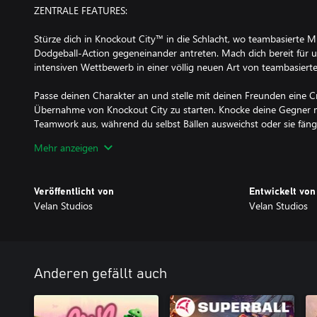
ZENTRALE FEATURES:
Stürze dich in Knockout City™ in die Schlacht, wo teambasierte M
Dodgeball-Action gegeneinander antreten. Mach dich bereit für
intensiven Wettbewerb in einer völlig neuen Art von teambasierte
Passe deinen Charakter an und stelle mit deinen Freunden eine
Übernahme von Knockout City zu starten. Knocke deine Gegner m
Teamwork aus, während du selbst Bällen ausweichst oder sie fängs
rasen. Du hast gerade keinen Ball zur Hand? Kein Problem! Du ka
Mehr anzeigen
zusammenkugeln, in die Hände eines Teammitglieds rollen und so
Wurfgeschoss werden.
Veröffentlicht von
Entwickelt von
Eine Vielzahl von ausgefallenen Balltypen, Schauplätzen und Spi
Velan Studios
Velan Studios
Außerdem gibt es in jeder Saison neue Karten, Balltypen, Belohn
Herausforderungen. Bahne dir durch Werfen, Fangen, Passen, 
Weg zur Dodgeball-Dominanz in Knockout City!
Internetverbindung, Epic-Konto und Akzeptieren der Nutzervere
Anderen gefällt auch
Datenschutzrichtlinie von Velan und Epic (knockoutcity.com/privac
ES GELTEN BEDINGUNGEN UND EINSCHRÄNKUNGEN. SIEHE 
DETAILS.