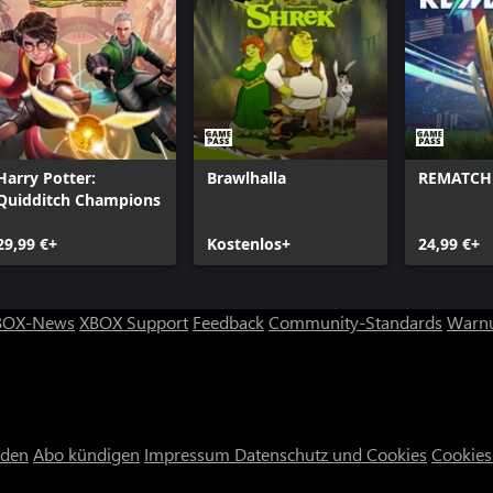
r jeweiligen Inhaber.
ox One-Version (Digital Standard
Harry Potter:
Brawlhalla
REMATCH
Quidditch Champions
29,99 €+
Kostenlos+
24,99 €+
BOX-News
XBOX Support
Feedback
Community-Standards
Warnu
nden
Abo kündigen
Impressum
Datenschutz und Cookies
Cookies