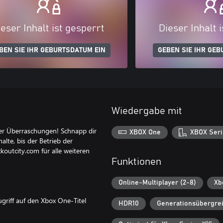
eser Inhalt ist gesperrt
Dieser Inhalt 
BEN SIE IHR GEBURTSDATUM EIN
GEBEN SIE IHR GEB
Wiedergabe mit
ller Überraschungen! Schnapp dir
XBOX One
XBOX Seri
alte, bis der Betrieb der
koutcity.com für alle weiteren
Funktionen
Online-Multiplayer (2-8)
Xb
griff auf den Xbox One-Titel
HDR10
Generationsübergrei