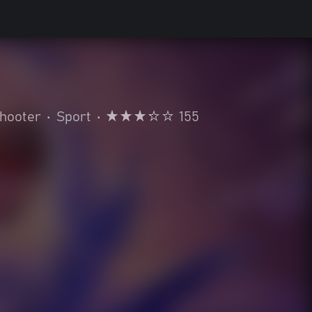
hooter
•
Sport
•
155