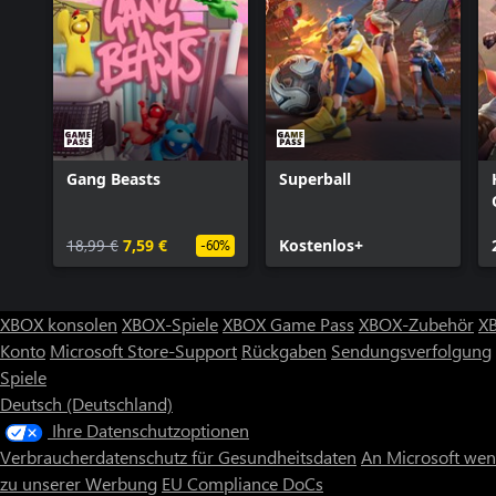
© 2023 Velan Studios, Inc. Alle Handelsmarken sind Eigentum ihre
Mit dem Download der Xbox Series X|S-Version erhältst du die Xb
Gang Beasts
Superball
18,99 €
7,59 €
Kostenlos+
-60%
XBOX konsolen
XBOX-Spiele
XBOX Game Pass
XBOX-Zubehör
X
Konto
Microsoft Store-Support
Rückgaben
Sendungsverfolgung
Spiele
Deutsch (Deutschland)
Ihre Datenschutzoptionen
Verbraucherdatenschutz für Gesundheitsdaten
An Microsoft we
zu unserer Werbung
EU Compliance DoCs