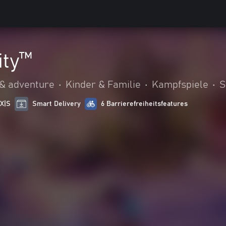
ity™
 & adventure
•
Kinder & Familie
•
Kampfspiele
•
S
 X|S
Smart Delivery
6 Barrierefreiheitsfeatures