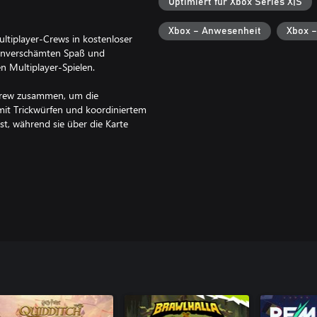
Optimiert für Xbox Series X|S
Xbox – Anwesenheit
Xbox –
ultiplayer-Crews in kostenloser
 unverschämten Spaß und
n Multiplayer-Spielen.
 Crew zusammen, um die
it Trickwürfen und koordiniertem
t, während sie über die Karte
nnst dich buchstäblich
 selbst zum ultimativen
elmodi sorgen für Abwechslung.
ungen, Events und
Ausweichen und Rammen deinen
inbarung und der
y) zum Spielen erforderlich.
WWW.KNOCKOUTCITY.COM FÜR