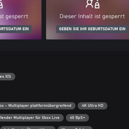
ist gesperrt
Dieser Inhalt ist gesperrt
URTSDATUM EIN
GEBEN SIE IHR GEBURTSDATUM EIN
es X|S
ox – Multiplayer plattformübergreifend
4K Ultra HD
fender Multiplayer für Xbox Live
60 BpS+