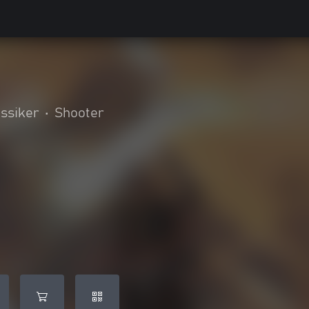
ssiker
•
Shooter