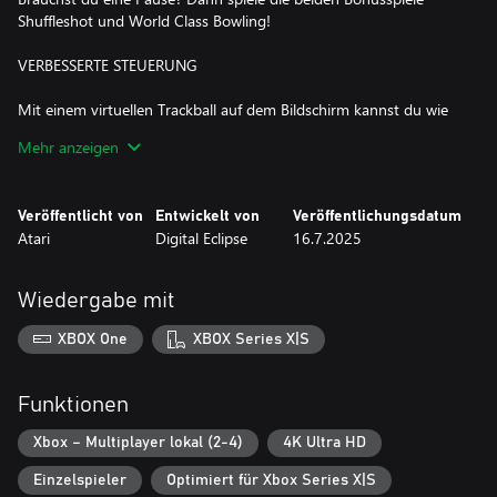
Shuffleshot und World Class Bowling!
VERBESSERTE STEUERUNG
Mit einem virtuellen Trackball auf dem Bildschirm kannst du wie
am Arcade-Automaten den perfekten Schlag vorbereiten sowie
Mehr anzeigen
deine Schwungstärke und Schlagrichtung anpassen. Je nach
Plattform kannst du auch per Gamepad, Touchscreen, Touchpad
oder Tastatur spielen.
Veröffentlicht von
Entwickelt von
Veröffentlichungsdatum
Atari
Digital Eclipse
16.7.2025
ÜBUNG MACHT DEN MEISTER
Musst du deine Fähigkeiten etwas aufpolieren? Im brandneuen
Wiedergabe mit
Übungsmodus hast du unbegrenzte Drives, Chips und Putts.
Und dank der neuen Mulligan-Funktion muss ein einzelner
XBOX One
XBOX Series X|S
schlechter Schlag nicht das Ende einer tollen Runde bedeuten.
Funktionen
Xbox – Multiplayer lokal (2-4)
4K Ultra HD
Einzelspieler
Optimiert für Xbox Series X|S