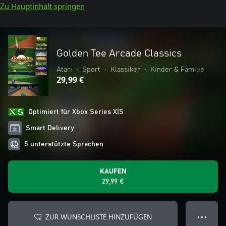
Zu Hauptinhalt springen
Golden Tee Arcade Classics
Atari
•
Sport
•
Klassiker
•
Kinder & Familie
29,99 €
Optimiert für Xbox Series X|S
Smart Delivery
5 unterstützte Sprachen
KAUFEN
29,99 €
ZUR WUNSCHLISTE HINZUFÜGEN
● ● ●