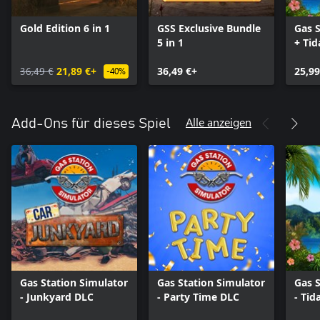
Gold Edition 6 in 1
GSS Exclusive Bundle
Gas S
5 in 1
+ Ti
Bund
36,49 €
21,89 €+
36,49 €+
25,99
-40%
Alle anzeigen
Add-Ons für dieses Spiel
Gas Station Simulator
Gas Station Simulator
Gas S
- Junkyard DLC
- Party Time DLC
- Tid