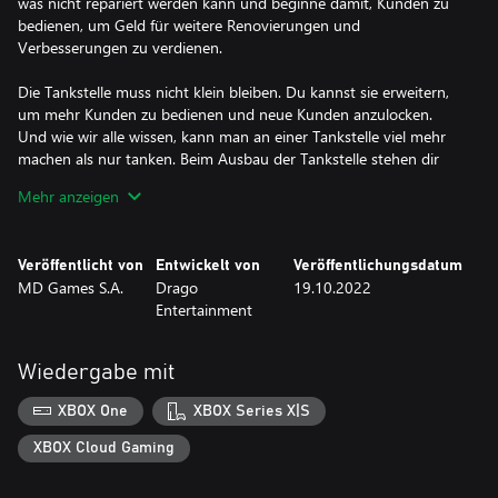
was nicht repariert werden kann und beginne damit, Kunden zu
bedienen, um Geld für weitere Renovierungen und
Verbesserungen zu verdienen.
Die Tankstelle muss nicht klein bleiben. Du kannst sie erweitern,
um mehr Kunden zu bedienen und neue Kunden anzulocken.
Und wie wir alle wissen, kann man an einer Tankstelle viel mehr
machen als nur tanken. Beim Ausbau der Tankstelle stehen dir
viele Möglichkeiten zur Verfügung, von kleineren Dingen wie die
Mehr anzeigen
Bereitstellung von Toiletten über einem einfachen Laden bis hin
zu großen Dingen wie eine ganze Werkstatt für Autoreparaturen.
Die meisten dieser Erweiterungen können auch selbst weiter
Veröffentlicht von
Entwickelt von
Veröffentlichungsdatum
ausgebaut werden. Es gibt hier so viel, was du machen kannst.
MD Games S.A.
Drago
19.10.2022
Entertainment
Die Tankstelle zu renovieren ist eine Sache, ihr eine persönliche
Note zu geben eine andere. Das Spiel bietet eine breite Palette
von Optionen an, um Anpassungen vorzunehmen. Hinzu kommt
Wiedergabe mit
eine Menge von Dekorationen, um der Tankstelle die notwendige
Einzigartigkeit zu geben.
XBOX One
XBOX Series X|S
Einige Dekorationen können gekauft werden, andere müssen
während des Spiels erworben werden. Es geht nicht nur darum,
XBOX Cloud Gaming
die Tankstelle schön aussehen zu lassen. Je eindrucksvoller die
Tankstelle aussieht, desto mehr Kunden werden angezogen.