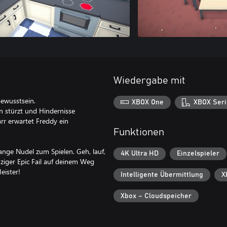
Wiedergabe mit
Bewusstsein.
XBOX One
XBOX Seri
n stürzt und Hindernisse
rr erwartet Freddy ein
Funktionen
ange Nudel zum Spielen. Geh, lauf,
4K Ultra HD
Einzelspieler
inziger Epic Fail auf deinem Weg
ister!
Intelligente Übermittlung
X
Xbox – Cloudspeicher