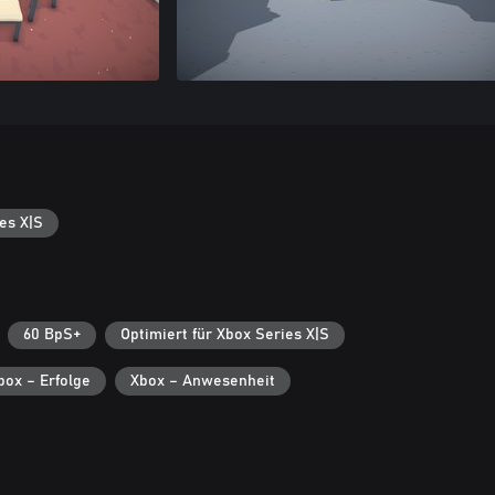
es X|S
60 BpS+
Optimiert für Xbox Series X|S
box – Erfolge
Xbox – Anwesenheit