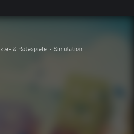
zle- & Ratespiele
•
Simulation