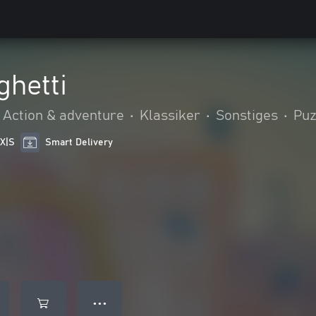
ghetti
Action & adventure
•
Klassiker
•
Sonstiges
•
Puz
 X|S
Smart Delivery
● ● ●