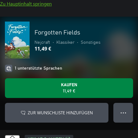
Zu Hauptinhalt springen
Forgotten Fields
Nejcraft
•
Klassiker
•
Sonstiges
11,49 €
1 unterstützte Sprachen
KAUFEN
11,49 €
ZUR WUNSCHLISTE HINZUFÜGEN
● ● ●