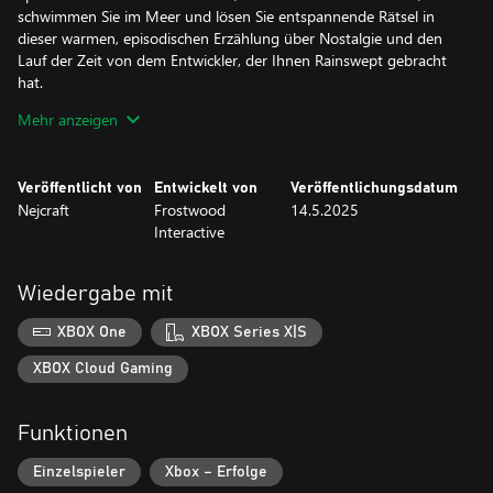
schwimmen Sie im Meer und lösen Sie entspannende Rätsel in
dieser warmen, episodischen Erzählung über Nostalgie und den
Lauf der Zeit von dem Entwickler, der Ihnen Rainswept gebracht
hat.
Mehr anzeigen
FUNKTIONEN
- Nehmen Sie teil an Sids kreativem Prozess, während Sie durch
eine parallele Geschichte in einer Fantasy-Welt spielen - direkt
Veröffentlicht von
Entwickelt von
Veröffentlichungsdatum
aus dem Buch, das Sid zu schreiben versucht.
Nejcraft
Frostwood
14.5.2025
Interactive
- Einfache, entspannende Rätsel, die das Gameplay interessant
halten, ohne die Geschichte zu verlangsamen.
Wiedergabe mit
- Eine freundliche und unterstützende Besetzung von
Charakteren mit tiefen Hintergründen und ausgearbeiteten
XBOX One
XBOX Series X|S
Persönlichkeiten.
XBOX Cloud Gaming
- Kinoähnliche Präsentation, begleitet von einer schönen
Filmmusik von micAmic (Rainswept, The Cat Lady, Lorelai,
Funktionen
Downfall)
Einzelspieler
Xbox – Erfolge
- Eine atmosphärische, warme und gemütliche Welt, in der Sie