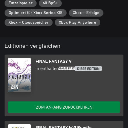
Einzelspieler
60 BpS+
■Verbessertes Gameplay!
Optimiert für Xbox Series X|S
Xbox – Erfolge
・Enthält eine modernisierte Benutzeroberfläche, Autokampf-
Optionen und mehr.
Xbox – Cloudspeicher
Xbox Play Anywhere
・Wechsle zwischen zwei Soundtrack-Versionen: der Version, die
speziell für die Pixel-Remaster-Version neu arrangiert wurde, und
der Originalversion mit ihren nostalgischen Klängen.
・Du kannst jetzt auch zwischen verschiedenen Schriftarten
Editionen vergleichen
wechseln: Zur Auswahl stehen die Standardschrift und eine
pixelbasierte Schriftart, die die Atmosphäre des Originalspiels
widerspiegelt.
FINAL FANTASY V
・Zusätzliche Boost-Funktionen zur Erweiterung der Gameplay-
In enthalten
DIESE EDITION
Optionen, darunter eine Funktion zum Ausschalten von
Zufallskämpfen und zur Anpassung von Multiplikatoren für
Erfahrungs- und Fertigkeitenpunkte zwischen 0 und 4.
・Tauche mit zusätzlichen Extras wie der Monsterfibel, der Galerie
mit Illustrationen und der Musikbox in die Welt des Spiels ein.
* Diese Remaster-Fassung basiert auf dem Originalspiel „FINAL
ZUM ANFANG ZURÜCKKEHREN
FANTASY V“, das 1992 veröffentlicht wurde. Features und/oder
Inhalte können sich von zuvor erneut veröffentlichten Versionen
des Spiels unterscheiden.
FINAL FANTASY I-VI Bundle