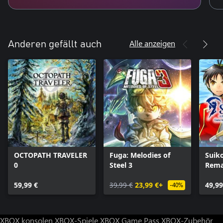
Alle anzeigen
Anderen gefällt auch
OCTOPATH TRAVELER
Fuga: Melodies of
Suik
0
Steel 3
Rema
and 
59,99 €
39,99 €
23,99 €+
Unif
49,99
-40%
XBOX konsolen
XBOX-Spiele
XBOX Game Pass
XBOX-Zubehör