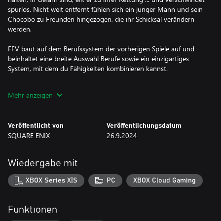
spurlos. Nicht weit entfernt fühlen sich ein junger Mann und sein
Chocobo zu Freunden hingezogen, die ihr Schicksal verändern
werden.
FFV baut auf dem Berufssystem der vorherigen Spiele auf und
beinhaltet eine breite Auswahl Berufe sowie ein einzigartiges
System, mit dem du Fähigkeiten kombinieren kannst.
Entwickle deine Charaktere nach Belieben und meistere die
Mehr anzeigen
Kampfstrategie im fünften Teil der FINAL FANTASY-Reihe!
---------------------------------------------
Veröffentlicht von
Veröffentlichungsdatum
SQUARE ENIX
26.9.2024
■ Wunderschön modernisiert, mit neuer Grafik und neuem
Sound!
・Durchgängig aktualisierte 2D-Pixel-Grafik, darunter die
Wiedergabe mit
kultigen FINAL FANTASY-Pixel-Charakterdesigns von Kazuko
Shibuya, der Künstlerin des Originals und derzeitiger
XBOX Series X|S
PC
XBOX Cloud Gaming
Mitwirkenden.
・Wundervoll neu arrangierter Soundtrack im FINAL FANTASY-
Stil, der unter der Leitung des Originalkomponisten Nobuo
Funktionen
Uematsu aufgenommen wurde.