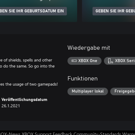
BEN SIE IHR GEBURTSDATUM EIN
GEBEN SIE IHR GEB
Wiedergabe mit
 of shields, spells and other
XBOX One
XBOX Seri
to do the same. So go into the
Funktionen
uires the usage of two gamepads!
Multiplayer lokal
Freigegebe
Veröffentlichungsdatum
26.1.2021
BOX-News
XBOX Support
Feedback
Community-Standards
Warnu