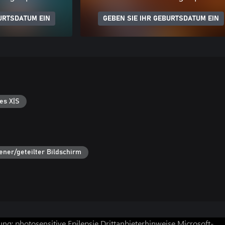
URTSDATUM EIN
GEBEN SIE IHR GEBURTSDATUM EIN
es X|S
ner/geteilter Bildschirm
ng: photosensitive Epilepsie
Drittanbieterhinweise
Microsoft-