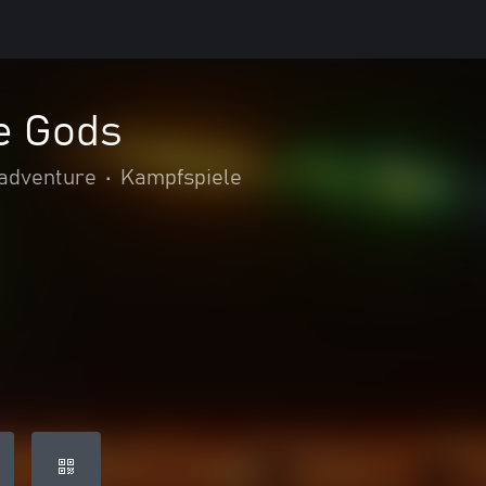
he Gods
 adventure
•
Kampfspiele