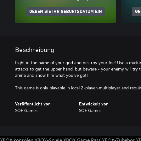
GEBEN SIE IHR GEBURTSDATUM EIN
GE
Beschreibung
Fight in the name of your god and destroy your foe! Use a mixture
attacks to get the upper hand, but beware - your enemy will try 
arena and show him what you've got!
This game is only playable in local 2-player-multiplayer and req
Veröffentlicht von
Entwickelt von
SQF Games
SQF Games
XBOX konsolen
XBOX-Spiele
XBOX Game Pass
XBOX-Zubehör
X