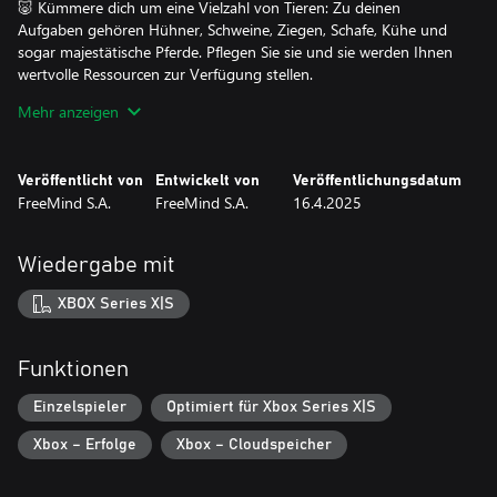
🐷 Kümmere dich um eine Vielzahl von Tieren: Zu deinen
Aufgaben gehören Hühner, Schweine, Ziegen, Schafe, Kühe und
sogar majestätische Pferde. Pflegen Sie sie und sie werden Ihnen
wertvolle Ressourcen zur Verfügung stellen.
Mehr anzeigen
🌾 Das Leben auf dem Bauernhof erwartet Sie: Krempeln Sie die
Veröffentlicht von
Entwickelt von
Veröffentlichungsdatum
Ärmel hoch und machen Sie sich die Hände schmutzig, während
FreeMind S.A.
FreeMind S.A.
16.4.2025
Sie Pflanzen pflügen, pflanzen und ernten, um Ihren Bauernhof
und Ihren Lebensunterhalt zu sichern.
Wiedergabe mit
XBOX Series X|S
🛠️ Bauen Sie Ihre Traumfarm: Bauen Sie alles, von gemütlichen
Häusern bis hin zu stabilen Zäunen, Toren, Schuppen und mehr.
Gestalten Sie Ihren Bauernhof nach Ihren Wünschen.
Funktionen
Einzelspieler
Optimiert für Xbox Series X|S
Xbox – Erfolge
Xbox – Cloudspeicher
🍲 Kulinarische Abenteuer erwarten Sie: Entdecken Sie die Kunst
des Kochens, indem Sie eine große Auswahl köstlicher und
nützlicher Mahlzeiten mit Zutaten von Ihrem Bauernhof