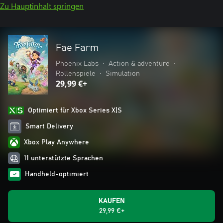
Zu Hauptinhalt springen
Fae Farm
Phoenix Labs
•
Action & adventure
•
Rollenspiele
•
Simulation
29,99 €+
Optimiert für Xbox Series X|S
Smart Delivery
Xbox Play Anywhere
11 unterstützte Sprachen
Handheld-optimiert
KAUFEN
29,99 €+