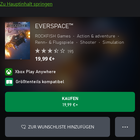
Zu Hauptinhalt springen
EVERSPACE™
ROCKFISH Games
•
Action & adventure
•
Renn- & Flugspiele
•
Shooter
•
Simulation
195
19,99 €+
Xbox Play Anywhere
Größtenteils kompatibel
KAUFEN
19,99 €+
ZUR WUNSCHLISTE HINZUFÜGEN
● ● ●