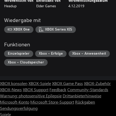
Veröffentlicht von
Entwickelt von
Veröffentlichungsdatum
Headup
Elder Games
4.12.2019
Wiedergabe mit
XBOX One
XBOX Series X|S
Funktionen
Einzelspieler
Xbox – Erfolge
Xbox – Anwesenheit
Xbox – Cloudspeicher
XBOX konsolen
XBOX-Spiele
XBOX Game Pass
XBOX-Zubehör
XBOX-News
XBOX Support
Feedback
Community-Standards
Warnung: photosensitive Epilepsie
Drittanbieterhinweise
Microsoft-Konto
Microsoft Store-Support
Rückgaben
Sendungsverfolgung
Spiele