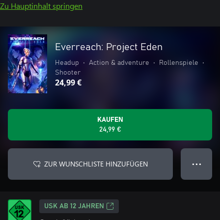
Zu Hauptinhalt springen
Everreach: Project Eden
Headup
•
Action & adventure
•
Rollenspiele
•
Shooter
24,99 €
KAUFEN
24,99 €
ZUR WUNSCHLISTE HINZUFÜGEN
● ● ●
USK AB 12 JAHREN