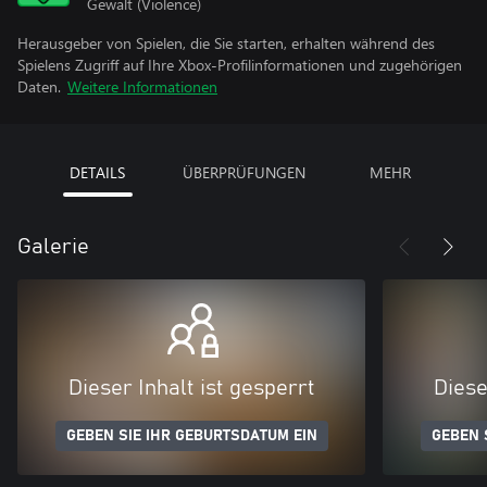
Gewalt (Violence)
Herausgeber von Spielen, die Sie starten, erhalten während des
Spielens Zugriff auf Ihre Xbox-Profilinformationen und zugehörigen
Daten.
Weitere Informationen
DETAILS
ÜBERPRÜFUNGEN
MEHR
Galerie
Dieser Inhalt ist gesperrt
Diese
GEBEN SIE IHR GEBURTSDATUM EIN
GEBEN 