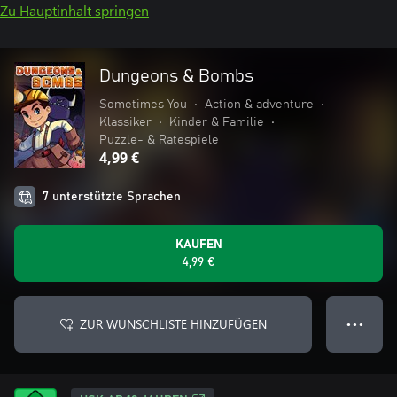
Zu Hauptinhalt springen
Dungeons & Bombs
Sometimes You
•
Action & adventure
•
Klassiker
•
Kinder & Familie
•
Puzzle- & Ratespiele
4,99 €
7 unterstützte Sprachen
KAUFEN
4,99 €
ZUR WUNSCHLISTE HINZUFÜGEN
● ● ●