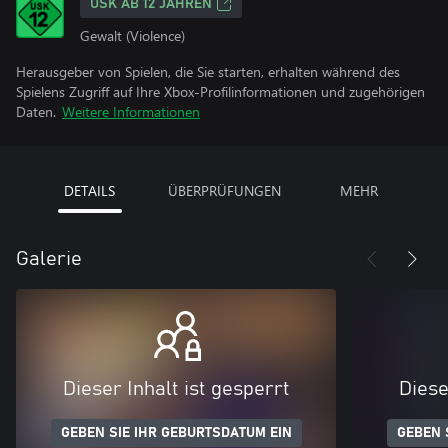
USK AB 12 JAHREN
Gewalt (Violence)
Herausgeber von Spielen, die Sie starten, erhalten während des
Spielens Zugriff auf Ihre Xbox-Profilinformationen und zugehörigen
Daten.
Weitere Informationen
DETAILS
ÜBERPRÜFUNGEN
MEHR
Galerie
Dieser Inhalt ist gesperrt
Diese
GEBEN SIE IHR GEBURTSDATUM EIN
GEBEN 