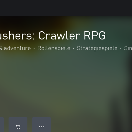
shers: Crawler RPG
& adventure
•
Rollenspiele
•
Strategiespiele
•
Si
● ● ●