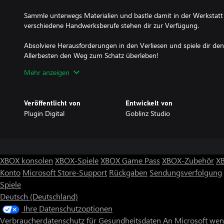
Sammle unterwegs Materialien und bastle damit in der Werkstatt
verschiedene Handwerksberufe stehen dir zur Verfügung.
Absolviere Herausforderungen in den Verliesen und spiele dir de
Allerbesten den Weg zum Schatz überleben!
Mehr anzeigen
Features:
- Humorvolle Kampagnen mit diversen Soundeffekten und Umg
- Interaktives Erforschungssystem
Veröffentlicht von
Entwickelt von
- Rundenbasierte Kämpfe mit einer Prise Nostalgie
Plugin Digital
Goblinz Studio
- Fortschrittliches Team-Management (Ausrüstung, Fähigkeiten, K
- Charaktere mit diversen Kompetenzen (auskundschaften, heilen,
Monstern auflauern...)
- Werkstatt mit vielen freischaltbaren Rezepten
- Hoher Wiederspielwert durch Heldenmodus für jedes Verlies
XBOX konsolen
XBOX-Spiele
XBOX Game Pass
XBOX-Zubehör
X
- Eigens für das Spiel komponierter Soundtrack
Konto
Microsoft Store-Support
Rückgaben
Sendungsverfolgung
Spiele
Deutsch (Deutschland)
Ihre Datenschutzoptionen
Verbraucherdatenschutz für Gesundheitsdaten
An Microsoft we