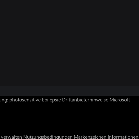
ng: photosensitive Epilepsie
Drittanbieterhinweise
Microsoft-
 verwalten
Nutzungsbedingungen
Markenzeichen
Informationen