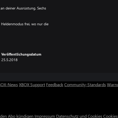
 an deiner Ausrüstung. Sechs
n Heldenmodus frei, wo nur die
ebungen
Veröffentlichungsdatum
25.5.2018
ampfposition...)
 ausweichen, Fallen entschärfen,
BOX-News
XBOX Support
Feedback
Community-Standards
Warnu
nden
Abo kündigen
Impressum
Datenschutz und Cookies
Cookies