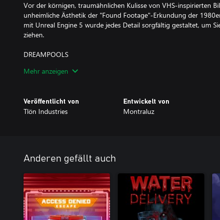
Vor der körnigen, traumähnlichen Kulisse von VHS-inspirierten B
unheimliche Ästhetik der "Found Footage"-Erkundung der 1980er 
mit Unreal Engine 5 wurde jedes Detail sorgfältig gestaltet, um S
ziehen.
DREAMPOOLS
Tauchen Sie ein in die unheimliche Stille der Dreampools, ein endl
Mehr anzeigen
wassergetränkten Korridoren und schimmernden Reflexionen. O
frei durch seine Tiefen wandern und Rätsel lösen, die von den ik
inspiriert sind.
Veröffentlicht von
Entwickelt von
Tlön Industries
Montraluz
ETERNAL SUBURBIA
Unter der idyllischen Ruhe der Eternal Suburbia liegt eine verst
Inspiriert von den mysteriösen Hütten von Level 94 lädt Sie diese
Fassaden der Normalität hinauszuschauen. Werden Sie ihr Geheim
verschlingen?
Anderen gefällt auch
MEHR WELTEN VORAUS
Jede Ebene in Dreamcore ist ein eigenständiges Erlebnis, das eine
Erkundung und Atmosphäre bietet. Beginnend mit Dreampools u
Laufe der Zeit neue Ebenen hinzugefügt, die die Welt des Spiels er
erhalten alle zukünftigen Ebenen ohne zusätzliche Kosten.