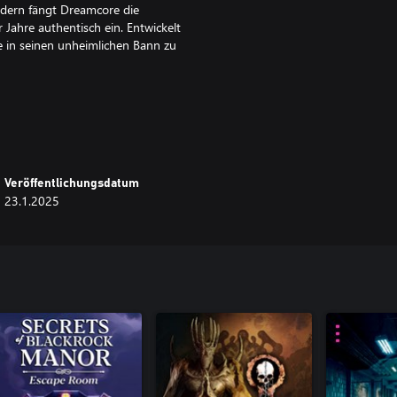
ildern fängt Dreamcore die
Jahre authentisch ein. Entwickelt
ie in seinen unheimlichen Bann zu
oses Labyrinth aus surrealen,
hne vorgegebenen Weg können Sie
onischen Poolräumen des Internets
Veröffentlichungsdatum
23.1.2025
örende Wahrheit verborgen.
 Nachbarschaft ein, über die
nis entdecken oder wird sie Sie
 einzigartige Mischung aus
nd Eternal Suburbia werden im
weitern. Frühzeitige Spieler