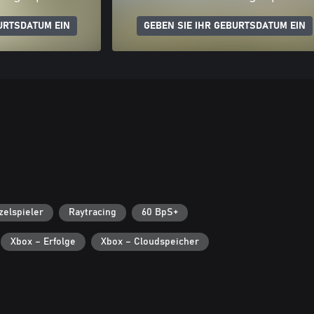
URTSDATUM EIN
GEBEN SIE IHR GEBURTSDATUM EIN
zelspieler
Raytracing
60 BpS+
Xbox – Erfolge
Xbox – Cloudspeicher