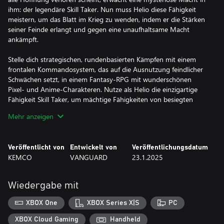
ihm: der legendäre Skill Taker. Nun muss Helio diese Fähigkeit
meistern, um das Blatt im Krieg zu wenden, indem er die Stärken
seiner Feinde erlangt und gegen eine unaufhaltsame Macht
ankämpft.
Stelle dich strategischen, rundenbasierten Kämpfen mit einem
frontalen Kommandosystem, das auf die Ausnutzung feindlicher
Schwächen setzt, in einem Fantasy-RPG mit wunderschönen
Pixel- und Anime-Charakteren. Nutze als Helio die einzigartige
Fähigkeit Skill Taker, um mächtige Fähigkeiten von besiegten
Gegnern zu stehlen und auszurüsten, und gestalte dein Arsenal
Mehr anzeigen
nach Belieben. Beherrsche die Kunst, feindliche Züge
vorherzusehen, verheerende Konterangriffe auszuführen und
selbst die stärksten Gegner zu überlisten. Mit jedem Kampf wirst
Veröffentlicht von
Entwickelt von
Veröffentlichungsdatum
du stärker, schaltest neue Strategien frei und führst Helio vom
KEMCO
VANGUARD
23.1.2025
einfachen Dorfbewohner zu einem Schlüsselspieler im Kampf um
das Überleben der Welt.
Wiedergabe mit
XBOX One
XBOX Series X|S
PC
XBOX Cloud Gaming
Handheld