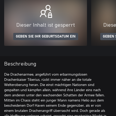
Dieser Inhalt ist gesperrt
Diese
GEBEN SIE IHR GEBURTSDATUM EIN
GEBEN 
Beschreibung
Die Drachenarmee, angeführt vom erbarmungslosen
Drachenkaiser Tiberius, rückt immer näher an die totale
Welteroberung heran. Die einst mächtigen Nationen sind
gespalten und kämpfen allein, während ihre Länder eins nach
dem anderen unter den wachsenden Schatten der Armee fallen.
Mitten im Chaos steht ein junger Mann namens Helio aus dem
bescheidenen Dorf Haven seinem Ende gegenüber, als er von
einem brutalen Drachenangriff überrascht wird. Doch gerade als
alle Hoffnung verloren scheint, erwacht eine mysteriöse Macht in