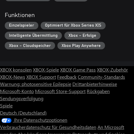
Funktionen
Einzelspieler
Optimiert für Xbox Series X|S
Intelligente Übermittlung
Xbox – Erfolge
Xbox – Cloudspeicher
Xbox Play Anywhere
XBOX konsolen
XBOX-Spiele
XBOX Game Pass
XBOX-Zubehör
XBOX-News
XBOX Support
Feedback
Community-Standards
Warnung: photosensitive Epilepsie
Drittanbieterhinweise
Microsoft-Konto
Microsoft Store-Support
Rückgaben
Sendungsverfolgung
Spiele
Deutsch (Deutschland)
Ihre Datenschutzoptionen
Verbraucherdatenschutz für Gesundheitsdaten
An Microsoft