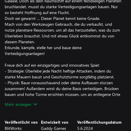
Galaxie. Doch als dein Raumschiff auf einem feindseligen Planeten
bruchlandet, musst du starke Verteidigungsanlagen bauen. Nur
so besteht Hoffnung auf eine Flucht.
Doch sei gewarnt … Dieser Planet kennt keine Gnade.
Mach von den Werkzeugen Gebrauch, die du verkaufst, und
nutze planetare Ressourcen, um all das herzustellen, was du zum
Überleben brauchst. Und mit etwas Glück entkommst du von
diesem Planeten.
Erkunde, kämpfe, stelle her und baue deine
Verteidigungsanlagen!
Freue dich auf ein einzigartiges und innovatives Spiel:
- Strategie: Überlebe jede Nacht heftige Attacken, indem du
starke Mauern baust und Geschütztürme sorgfältig platzierst.
- Physik: Baue vorausschauend oder deine Aufbauen stürzen
zusammen! Außerdem wirst du deine Basis verteidigen, Brücken
bauen und hohe Türme errichten müssen, um an entlegene Orte
zu gelangen.
Mehr anzeigen
- Wasserzyklus: Regen, Einsickern, unterirdische Flüsse und Seen
... sei vorsichtig bei Sturzregen, sonst wirst du womöglich von
Wassermassen überrascht!
Veröffentlicht von
Entwickelt von
Veröffentlichungsdatum
- Spiele im klassischen oder probiere die angepassten Spielmodi:
BlitWorks
Gaddy Games
5.6.2024
Am Meeresgrund (beginne in einer Höhle am Grunde eines