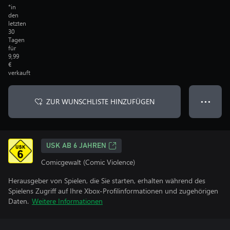
*in
den
letzten
30
Tagen
für
9,99
€
verkauft
ZUR WUNSCHLISTE HINZUFÜGEN
● ● ●
USK AB 6 JAHREN
Comicgewalt (Comic Violence)
Herausgeber von Spielen, die Sie starten, erhalten während des
Spielens Zugriff auf Ihre Xbox-Profilinformationen und zugehörigen
Daten.
Weitere Informationen