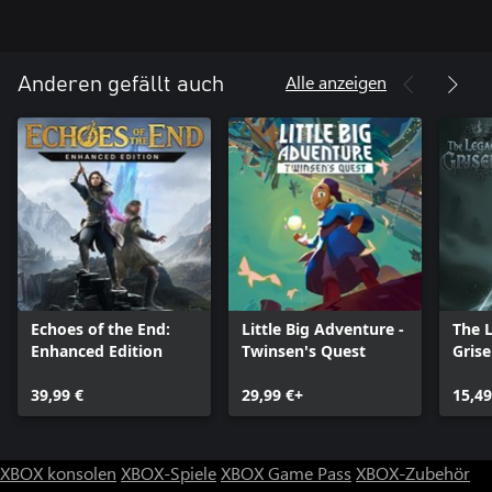
auf der Worldmap machst, hat weitreichende Konsequenzen!
Zwerge! Endlich steht das coolste Fantasy-Volk im Zentrum.
Vorbei die Zeiten in denen die bärtigen Axtschwinger nur
Alle anzeigen
Anderen gefällt auch
Nebencharaktere waren – das Zeitalter der Zwerge beginnt!
Echoes of the End:
Little Big Adventure -
The 
Enhanced Edition
Twinsen's Quest
Grise
39,99 €
29,99 €+
15,49
XBOX konsolen
XBOX-Spiele
XBOX Game Pass
XBOX-Zubehör