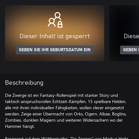
Dieser Inhalt ist gesperrt
Diese
GEBEN SIE IHR GEBURTSDATUM EIN
GEBEN 
Beschreibung
Die Zwerge ist ein Fantasy-Rollenspiel mit starker Story und
taktisch anspruchsvollen Echtzeit-Kämpfen. 15 spielbare Helden,
alle mit ihren individuellen Fähigkeiten, wollen clever eingesetzt
werden. Zeige einer Übermacht von Orks, Ogern, Albae, Boglins,
Zombies, dunklen Magiern und weiteren Widersachern wo der
Hammer hängt.
Basierend auf dem Weltbestseller „Die Zwerge“ von Markus Heitz