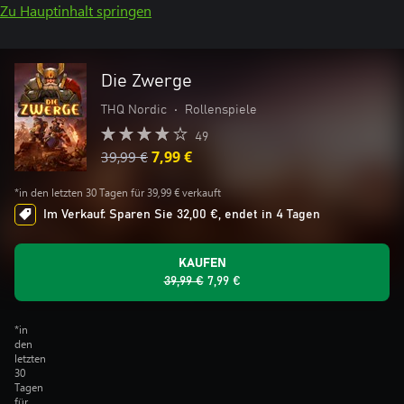
Zu Hauptinhalt springen
Die Zwerge
THQ Nordic
•
Rollenspiele
49
39,99 €
7,99 €
*in den letzten 30 Tagen für 39,99 € verkauft
Im Verkauf: Sparen Sie 32,00 €, endet in 4 Tagen
KAUFEN
39,99 €
7,99 €
*in
den
letzten
30
Tagen
für