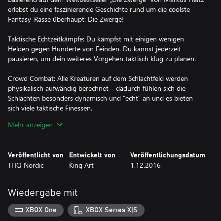
erlebst du eine faszinierende Geschichte rund um die coolste
Fantasy-Rasse überhaupt: Die Zwerge!
Taktische Echtzeitkämpfe: Du kämpfst mit einigen wenigen
Helden gegen Hunderte von Feinden. Du kannst jederzeit
pausieren, um dein weiteres Vorgehen taktisch klug zu planen.
Crowd Combat: Alle Kreaturen auf dem Schlachtfeld werden
physikalisch aufwändig berechnet – dadurch fühlen sich die
Schlachten besonders dynamisch und “echt” an und es bieten
sich viele taktische Finessen.
Mehr anzeigen
Fesselnde Story: Begleite den Zwerg Tungdil auf einer
abenteurlichen Reise quer durch das Geborgene Land.
Veröffentlicht von
Entwickelt von
Veröffentlichungsdatum
Erforsche die Welt: Lüfte Geheimnisse, lerne mehr über die
THQ Nordic
King Art
1.12.2016
Spielwelt und ihre Bewohner und löse optionale Rätsel.
Erkunde die Weltkarte: Das Geborgene Land reicht von
Wiedergabe mit
schneebedeckten Gipfeln bis zu flimmernden Wüsten. Du kannst
dich auf der Worldmap frei bewegen, zahlreiche Charaktere
XBOX One
XBOX Series X|S
treffen und Abenteuer erleben. Doch sei vorsichtig: Vieles, was du