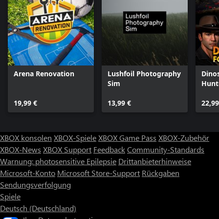
Arena Renovation
Lushfoil Photography
Dinos
Sim
Hunt
Palä
19,99 €
13,99 €
Simu
22,99
XBOX konsolen
XBOX-Spiele
XBOX Game Pass
XBOX-Zubehör
XBOX-News
XBOX Support
Feedback
Community-Standards
Warnung: photosensitive Epilepsie
Drittanbieterhinweise
Microsoft-Konto
Microsoft Store-Support
Rückgaben
Sendungsverfolgung
Spiele
Deutsch (Deutschland)