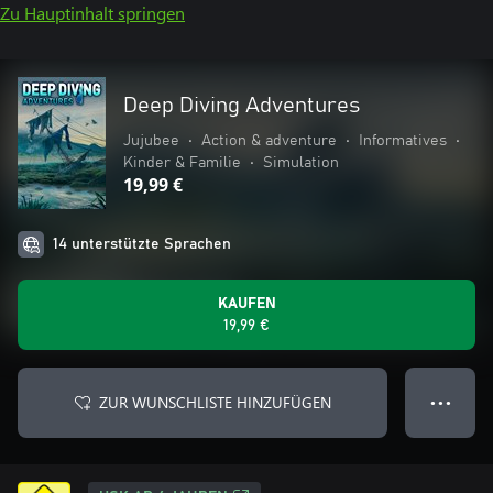
Zu Hauptinhalt springen
Deep Diving Adventures
Jujubee
•
Action & adventure
•
Informatives
•
Kinder & Familie
•
Simulation
19,99 €
14 unterstützte Sprachen
KAUFEN
19,99 €
ZUR WUNSCHLISTE HINZUFÜGEN
● ● ●