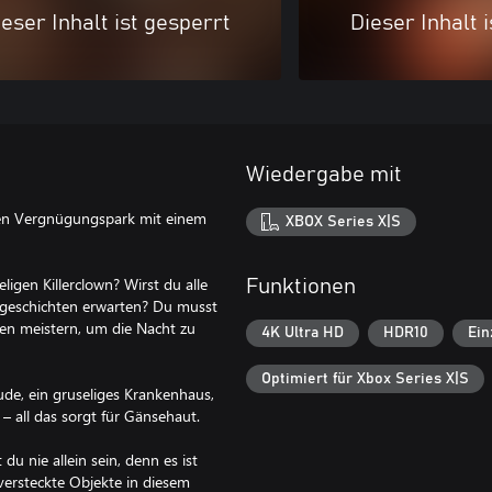
eser Inhalt ist gesperrt
Dieser Inhalt 
Wiedergabe mit
enen Vergnügungspark mit einem
XBOX Series X|S
igen Killerclown? Wirst du alle
Funktionen
orgeschichten erwarten? Du musst
en meistern, um die Nacht zu
4K Ultra HD
HDR10
Ein
Optimiert für Xbox Series X|S
de, ein gruseliges Krankenhaus,
 – all das sorgt für Gänsehaut.
du nie allein sein, denn es ist
versteckte Objekte in diesem