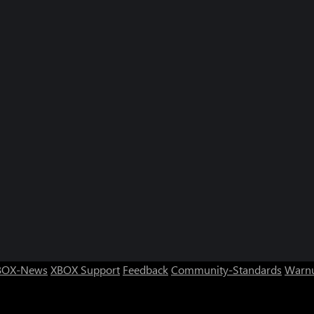
BOX-News
XBOX Support
Feedback
Community-Standards
Warnu