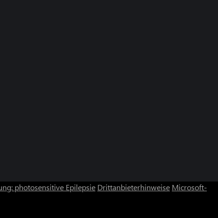
ng: photosensitive Epilepsie
Drittanbieterhinweise
Microsoft-