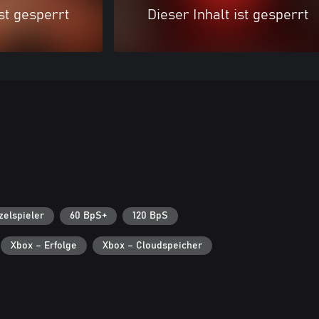
ist gesperrt
Dieser Inhalt ist gesperrt
zelspieler
60 BpS+
120 BpS
Xbox – Erfolge
Xbox – Cloudspeicher