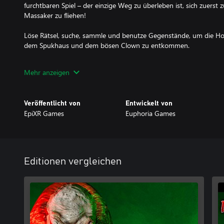
furchtbaren Spiel – der einzige Weg zu überleben ist, sich zuers
Massaker zu fliehen!
Löse Rätsel, suche, sammle und benutze Gegenstände, um die Ho
dem Spukhaus und dem bösen Clown zu entkommen.
Mach keinen Lärm und sei vorsichtig, denn der böse Nachbar-Kil
Mehr anzeigen
hören! Er tötet jeden, der ihm in die Quere kommt! Halte die A
vor diesem tödlichen Wahnsinnigen zu überleben. Verfolge seine
finden, erschrecken und töten!
Veröffentlicht von
Entwickelt von
EpiXR Games
Euphoria Games
Wenn du Gruselspiele und Horror-Flucht-Erlebnisse magst, ist De
dich!
Death Park hat mehrere Enden. Deine Entscheidungen und Hand
der Geschichte. Spiele erneut, um die anderen Enden zu entdeck
Editionen vergleichen
Clowns zu erfahren.