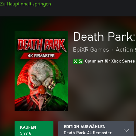
Zu Hauptinhalt springen
Death Park
EpiXR Games
•
Action 
Optimiert für Xbox Series
EDITION AUSWÄHLEN
KAUFEN
Death Park: 4k Remaster
5,99 €