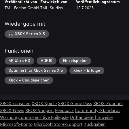
Veröffentlicht von
Entwickelt von
Veröffentlichungsdatum
TML-Edition GmbH
TML-Studios
12.7.2023
Wiedergabe mit
XBOX Series X|S
Funktionen
4K Ultra HD
HDR10
Einzelspieler
Optimiert für Xbox Series X|S
Xbox – Erfolge
Xbox – Cloudspeicher
XBOX konsolen
XBOX-Spiele
XBOX Game Pass
XBOX-Zubehör
XBOX-News
XBOX Support
Feedback
Community-Standards
Warnung: photosensitive Epilepsie
Drittanbieterhinweise
Microsoft-Konto
Microsoft Store-Support
Rückgaben