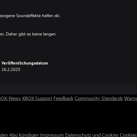
ogene Soundeffekte helfen dir,
en. Daher gibt es keine langen
 Charaktere und der Umgebung.
Veröffentlichungsdatum
26.2.2025
BOX-News
XBOX Support
Feedback
Community-Standards
Warnu
nden
Abo kündigen
Impressum
Datenschutz und Cookies
Cookies