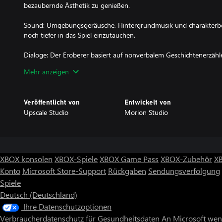
bezaubernde Ästhetik zu genießen.
Sound: Umgebungsgeräusche, Hintergrundmusik und charakterbez
noch tiefer in das Spiel einzutauchen.
Dialoge: Der Eroberer basiert auf nonverbalem Geschichtenerzähl
und langweiligen Dialoge – nur ausdrucksvolle Animationen der
Mehr anzeigen
Veröffentlicht von
Entwickelt von
Upscale Studio
Morion Studio
XBOX konsolen
XBOX-Spiele
XBOX Game Pass
XBOX-Zubehör
X
Konto
Microsoft Store-Support
Rückgaben
Sendungsverfolgung
Spiele
Deutsch (Deutschland)
Ihre Datenschutzoptionen
Verbraucherdatenschutz für Gesundheitsdaten
An Microsoft we