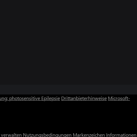
ng: photosensitive Epilepsie
Drittanbieterhinweise
Microsoft-
 verwalten
Nutzungsbedingungen
Markenzeichen
Informationen