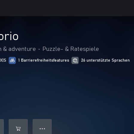
orio
n & adventure
•
Puzzle- & Ratespiele
 X|S
1 Barrierefreiheitsfeatures
26 unterstützte Sprachen
● ● ●