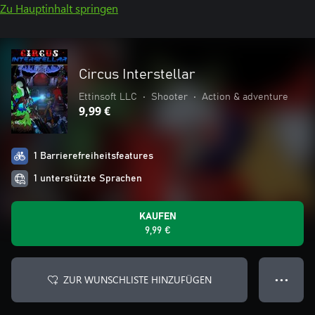
Zu Hauptinhalt springen
Circus Interstellar
Ettinsoft LLC
•
Shooter
•
Action & adventure
9,99 €
1 Barrierefreiheitsfeatures
1 unterstützte Sprachen
KAUFEN
9,99 €
ZUR WUNSCHLISTE HINZUFÜGEN
● ● ●