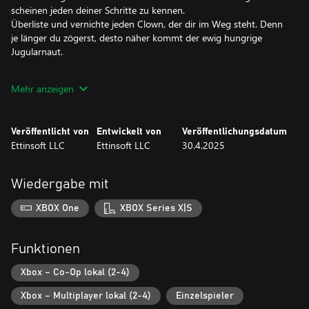
scheinen jeden deiner Schritte zu kennen.
Überliste und vernichte jeden Clown, der dir im Weg steht. Denn
je länger du zögerst, desto näher kommt der ewig hungrige
Jugularnaut.
Laden und laden ...
Mehr anzeigen
Vernichte finstere Clowns ...
Und renn um dein Leben!
Veröffentlicht von
Entwickelt von
Veröffentlichungsdatum
Ettinsoft LLC
Ettinsoft LLC
30.4.2025
Wiedergabe mit
XBOX One
XBOX Series X|S
Funktionen
Xbox – Co-Op lokal (2-4)
Xbox – Multiplayer lokal (2-4)
Einzelspieler