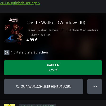
Zu Hauptinhalt springen
Castle Walker (Windows 10)
Desert Water Games LLC
•
Action & adventure
•
Jump ’n’ Run
4,99 €
1 unterstützte Sprachen
KAUFEN
4,99 €
ZUR WUNSCHLISTE HINZUFÜGEN
● ● ●