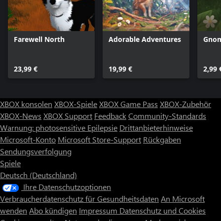
Farewell North
Adorable Adventures
Gno
23,99 €
19,99 €
2,99 
XBOX konsolen
XBOX-Spiele
XBOX Game Pass
XBOX-Zubehör
XBOX-News
XBOX Support
Feedback
Community-Standards
Warnung: photosensitive Epilepsie
Drittanbieterhinweise
Microsoft-Konto
Microsoft Store-Support
Rückgaben
Sendungsverfolgung
Spiele
Deutsch (Deutschland)
Ihre Datenschutzoptionen
Verbraucherdatenschutz für Gesundheitsdaten
An Microsoft
wenden
Abo kündigen
Impressum
Datenschutz und Cookies