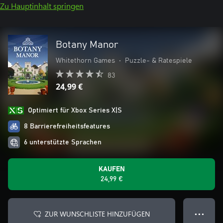
Zu Hauptinhalt springen
Botany Manor
Whitethorn Games
•
Puzzle- & Ratespiele
83
24,99 €
Optimiert für Xbox Series X|S
8 Barrierefreiheitsfeatures
6 unterstützte Sprachen
KAUFEN
24,99 €
ZUR WUNSCHLISTE HINZUFÜGEN
● ● ●