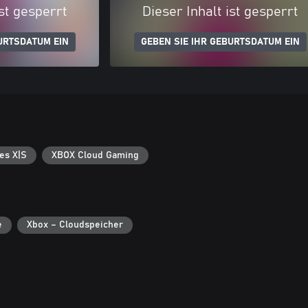
ist gesperrt
Dieser Inhalt ist gesperrt
URTSDATUM EIN
GEBEN SIE IHR GEBURTSDATUM EIN
es X|S
XBOX Cloud Gaming
e
Xbox – Cloudspeicher