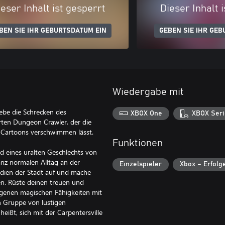
eser Inhalt ist gesperrt
Dieser Inhalt 
BEN SIE IHR GEBURTSDATUM EIN
GEBEN SIE IHR GEB
Wiedergabe mit
ebe die Schrecken des
XBOX One
XBOX Seri
rten Dungeon Crawler, der die
-Cartoons verschwimmen lässt.
Funktionen
ed eines uralten Geschlechts von
nz normalen Alltag an der
Einzelspieler
Xbox – Erfolg
dien der Stadt auf und mache
en. Rüste deinen treuen und
rgenen magischen Fähigkeiten mit
n Gruppe von lustigen
eißt, sich mit der Carpentersville