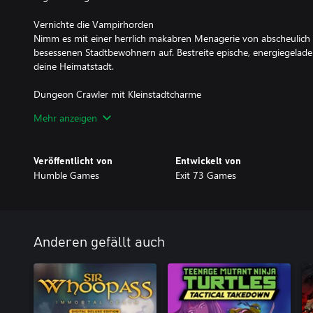
Vernichte die Vampirhorden
Nimm es mit einer herrlich makabren Menagerie von abscheulich 
besessenen Stadtbewohnern auf. Bestreite epische, energiegelad
deine Heimatstadt.
Dungeon Crawler mit Kleinstadtcharme
Jage die Mächte des Bösen in Highschool-Gebäuden, Supermarkt
Mehr anzeigen
Entdecke und akzeptiere Missionen in den sozialen Medien der St
andere Freizeitaktivitäten) mit moderner Technologie.
Veröffentlicht von
Entwickelt von
Eine Klasse für sich
Humble Games
Exit 73 Games
Das Leben eines Erstsemensters ist rasant – vor allem, wenn du d
Freunde dich mit einer komischen Truppe von schrulligen und u
an und helft euch gegenseitig, während du deinen Platz als Teen
findest.
Anderen gefällt auch
Rüste dein Arsenal auf
Entdecke und verdiene dir Upgrades für Beckys treuen Vampirjäg
wachsenden Herausforderungen zu meistern, einschließlich prakti
Schaufel und Regenschirm.