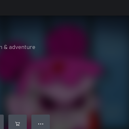
n & adventure
● ● ●