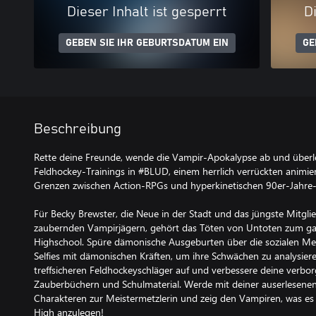
Dieser Inhalt ist gesperrt
Di
GEBEN SIE IHR GEBURTSDATUM EIN
GE
Beschreibung
Rette deine Freunde, wende die Vampir-Apokalypse ab und überl
Feldhockey-Trainings in #BLUD, einem herrlich verrückten animie
Grenzen zwischen Action-RPGs und hyperkinetischen 90er-Jahre
Für Becky Brewster, die Neue in der Stadt und das jüngste Mitgli
zaubernden Vampirjägern, gehört das Töten von Untoten zum ga
Highschool. Spüre dämonische Ausgeburten über die sozialen Me
Selfies mit dämonischen Kräften, um ihre Schwächen zu analysier
treffsicheren Feldhockeyschläger auf und verbessere deine verbo
Zauberbüchern und Schulmaterial. Werde mit deiner auserlesene
Charakteren zur Meistermetzlerin und zeig den Vampiren, was es h
High anzulegen!