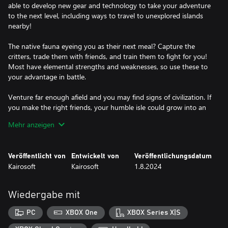
able to develop new gear and technology to take your adventure
to the next level, including ways to travel to unexplored islands
nearby!
The native fauna eyeing you as their next meal? Capture the
critters, trade them with friends, and train them to fight for you!
Most have elemental strengths and weaknesses, so use these to
your advantage in battle.
Venture far enough afield and you may find signs of civilization. If
you make the right friends, your humble isle could grow into an
economic powerhouse, complete with hot springs, hotels, and
Mehr anzeigen
heliport. The possibilities are as limitless as the horizon!
Survival of the fittest was never so fun! You call the shots as you
Veröffentlicht von
Entwickelt von
Veröffentlichungsdatum
Kairosoft
Kairosoft
1.8.2024
Wiedergabe mit
PC
XBOX One
XBOX Series X|S