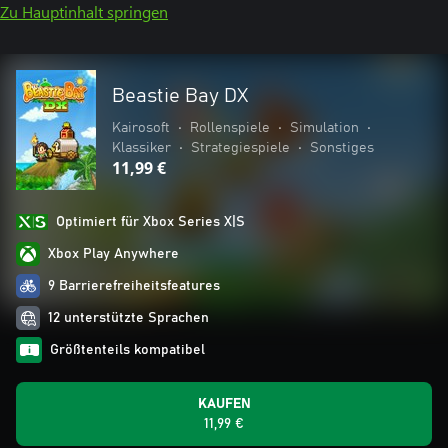
Zu Hauptinhalt springen
Beastie Bay DX
Kairosoft
•
Rollenspiele
•
Simulation
•
Klassiker
•
Strategiespiele
•
Sonstiges
11,99 €
Optimiert für Xbox Series X|S
Xbox Play Anywhere
9 Barrierefreiheitsfeatures
12 unterstützte Sprachen
Größtenteils kompatibel
KAUFEN
11,99 €