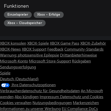
Funktionen
Einzelspieler
Xbox – Erfolge
Xbox – Cloudspeicher
XBOX konsolen
XBOX-Spiele
XBOX Game Pass
XBOX-Zubehör
XBOX-News
XBOX Support
Feedback
Community-Standards
Warnung: photosensitive Epilepsie
Drittanbieterhinweise
Microsoft-Konto
Microsoft Store-Support
Rückgaben
Sendungsverfolgung
Spiele
Deutsch (Deutschland)
Ihre Datenschutzoptionen
Verbraucherdatenschutz für Gesundheitsdaten
An Microsoft
wenden
Abo kündigen
Impressum
Datenschutz und Cookies
Cookies verwalten
Nutzungsbedingungen
Markenzeichen
Informationen zu unserer Werbung
EU Compliance DoCs