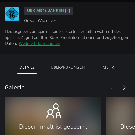
USK AB 16 JAHREN
Gewalt (Violence)
Herausgeber von Spielen, die Sie starten, erhalten während des
Spielens Zugriff auf Ihre Xbox-Profilinformationen und zugehörigen
Daten.
Weitere Informationen
DETAILS
ÜBERPRÜFUNGEN
MEHR
Galerie
Dieser Inhalt ist gesperrt
Diese