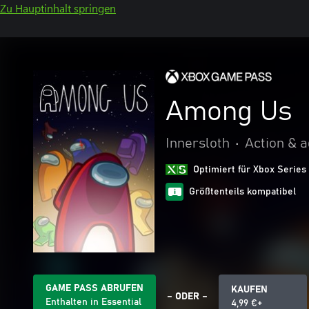
Zu Hauptinhalt springen
Among Us
Innersloth
•
Action & 
Optimiert für Xbox Series
Größtenteils kompatibel
GAME PASS ABRUFEN
KAUFEN
– ODER –
Enthalten in Essential
4,99 €+