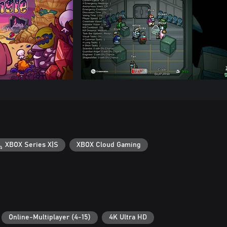
XBOX Series X|S
XBOX Cloud Gaming
Online-Multiplayer (4-15)
4K Ultra HD