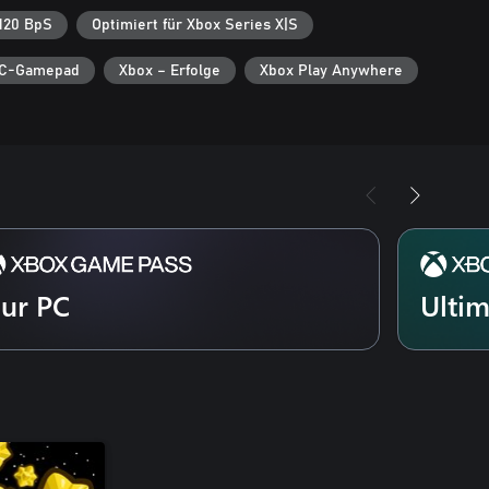
120 BpS
Optimiert für Xbox Series X|S
C-Gamepad
Xbox – Erfolge
Xbox Play Anywhere
ur PC
Ulti