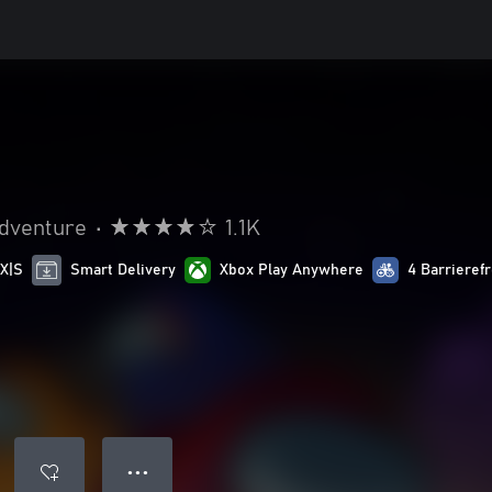
adventure
•
1.1K
 X|S
Smart Delivery
Xbox Play Anywhere
4 Barrieref
● ● ●