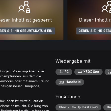
eser Inhalt ist gesperrt
Dieser Inhalt 
BEN SIE IHR GEBURTSDATUM EIN
GEBEN SIE IHR GEB
Wiedergabe mit
r Dungeon-Crawling-Abenteuer.
PC
XBOX One
nachempfunden, aus dem die
ielermodus oder mit einem Freund
Handheld
t riesigen neuen Dungeons,
Funktionen
wunden ist, wirst du auf die
elorne heimsucht. Die Burg von
Xbox – Co-Op lokal (2-2)
On
e Bedrohung für die umliegenden