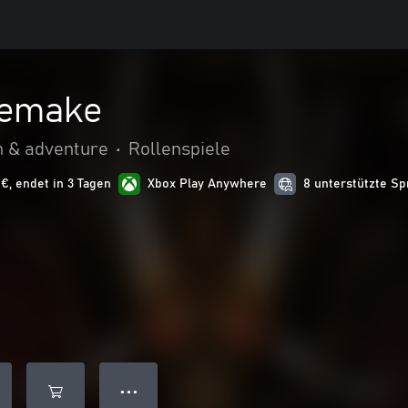
Remake
n & adventure
•
Rollenspiele
 €, endet in 3 Tagen
Xbox Play Anywhere
8 unterstützte S
● ● ●