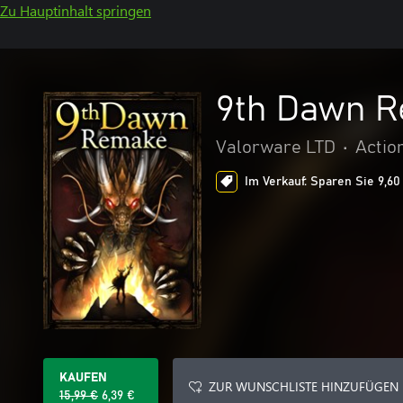
Zu Hauptinhalt springen
9th Dawn 
Valorware LTD
•
Actio
Im Verkauf: Sparen Sie 9,60
KAUFEN
ZUR WUNSCHLISTE HINZUFÜGEN
15,99 €
6,39 €