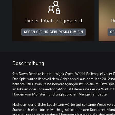
Dieser Inhalt ist gesperrt
Di
GEBEN SIE IHR GEBURTSDATUM EIN
GE
Beschreibung
9th Dawn Remake ist ein riesiges Open-World-Rollenspiel volle
Das Spiel wurde liebevoll dem Originalspiel aus dem Jahr 2012 
beliebte 9th Dawn-Reihe hervorgegangen ist! Spiele im Einzelsp
im lokalen oder Online-Koop-Modus! Erlebe eine riesige Welt mi
Horden von Monstern und unglaublichen Mengen an Beute!
Nachdem der örtliche Leuchtturmwärter auf seltsame Weise versch
Suche nach einer bösen Macht geschickt, die den Kontinent Mont
Maltyr wurde von mächtigen Monstern überrannt, die eine groß