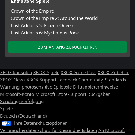
Enthaltene Spiele
Crown of the Empire
Crown of the Empire 2: Around the World
Lost Artifacts 5: Frozen Queen
Lost Artifacts 6: Mysterious Book
ZUM ANFANG ZURÜCKKEHREN
XBOX konsolen
XBOX-Spiele
XBOX Game Pass
XBOX-Zubehör
XBOX-News
XBOX Support
Feedback
Community-Standards
Warnung: photosensitive Epilepsie
Drittanbieterhinweise
Microsoft-Konto
Microsoft Store-Support
Rückgaben
Sendungsverfolgung
Spiele
Deutsch (Deutschland)
Ihre Datenschutzoptionen
Verbraucherdatenschutz für Gesundheitsdaten
An Microsoft