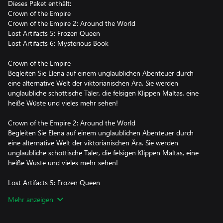
Dieses Paket enthält:
Crown of the Empire
Crown of the Empire 2: Around the World
Lost Artifacts 5: Frozen Queen
Lost Artifacts 6: Mysterious Book
Crown of the Empire
Begleiten Sie Elena auf einem unglaublichen Abenteuer durch
eine alternative Welt der viktorianischen Ära. Sie werden
unglaubliche schottische Täler, die felsigen Klippen Maltas, eine
heiße Wüste und vieles mehr sehen!
Crown of the Empire 2: Around the World
Begleiten Sie Elena auf einem unglaublichen Abenteuer durch
eine alternative Welt der viktorianischen Ära. Sie werden
unglaubliche schottische Täler, die felsigen Klippen Maltas, eine
heiße Wüste und vieles mehr sehen!
Lost Artifacts 5: Frozen Queen
Begeben Sie sich in dem spannenden Casual-Strategiespiel
Mehr anzeigen
„Treasure Hunters“ auf eine unglaubliche Reise durch
verschiedene Länder in einer Welt voller antiker Denkmäler und
mysteriöser Artefakte.