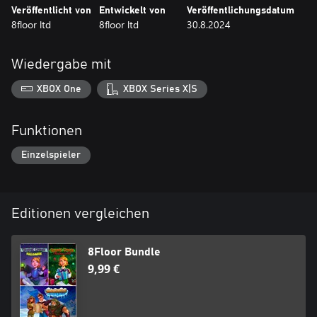
Veröffentlicht von
Entwickelt von
Veröffentlichungsdatum
8floor ltd
8floor ltd
30.8.2024
Lost Artifacts 6: Mysterious Book
Das Team aus erfahrenen Schatzsuchern macht sich wieder auf
den Weg, um Abenteuer zu erleben!
Wiedergabe mit
XBOX One
XBOX Series X|S
Funktionen
Einzelspieler
Editionen vergleichen
8Floor Bundle
9,99 €