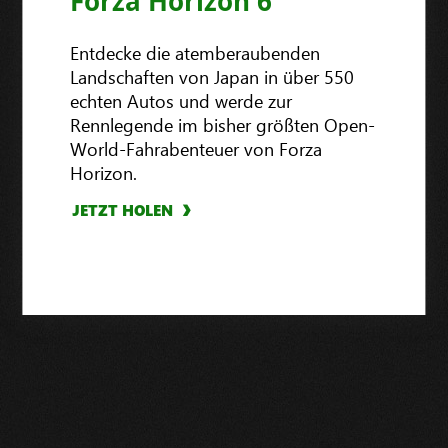
Forza Horizon 6
Entdecke die atemberaubenden
Landschaften von Japan in über 550
echten Autos und werde zur
Rennlegende im bisher größten Open-
World-Fahrabenteuer von Forza
Horizon.
JETZT HOLEN
JETZT KAUFEN
JETZT KAUFEN
JETZT KAUFEN
JETZT KAUFEN
JETZT KAUFEN